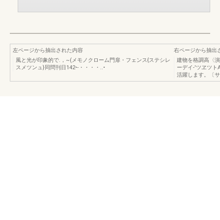
左ページから抽出された内容
右ページから抽出
風と光が印象的で.，~(メモノクローム門扉・フェンス{ステシレ
建物を格調高〈演出し
スメツンュ}同問刊日142•-・・・・..•
ーデイ-'ツヱツ
活躍します。〔サイ