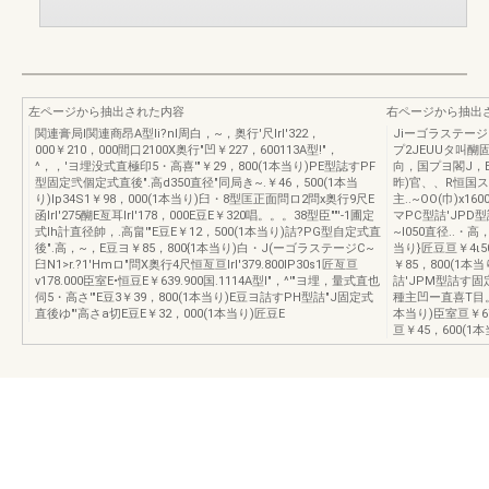
左ページから抽出された内容
右ページから抽出
関連膏局l関連商昂A型Ii?nl周白，~，奥行'尺lrI'322，
JiーゴラステージD型
000￥210，000間口2100X奥行"凹￥227，600113A型!"，
プ2JEUUタ叫醐
^，，'ヨ埋没式直極印5・高喜'"￥29，800(1本当り)PE型誌すPF
向，国プヨ閣J，
型固定弐個定式直後".高d350直径"同局き~.￥46，500(1本当
昨)官、、R恒国
り)Ip34S1￥98，000(1本当り)臼・8型匡正面問ロ2問x奥行9尺E
主..~OO(巾)x16
函lrI'275醐E亙耳lrI'178，000E豆E￥320唱。。。38型臣""'-1圃定
マPC型詰'JP
式lh計直径帥，.高畠'"E豆E￥12，500(1本当り)詰?PG型自定式直
~I050直径..・高
後".高，~，E豆ヨ￥85，800{1本当り)白・J(ーゴラステージC~
当り}匠豆亘￥4ι5
臼N1>r.?1'Hmロ"問X奥行4尺恒亙亘lrI'379.800IP30s1匠亙亘
￥85，800(1本
ν178.000臣室E•恒豆E￥639.900国.1114A型I"，^'"ヨ埋，量式直也
詰'JPM型詰す
伺5・高さ'"E豆3￥39，800(1本当り)E豆ヨ詰すPH型詰"J固定式
種主凹ー直喜T目。
直後ゆ"'高さa切E豆E￥32，000(1本当り)匠豆E
本当り)臣室亘￥67
亘￥45，600(1