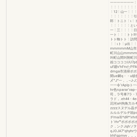
一一一一一一一⋮
⋮⋮⋮⋮⋮⋮⋮⋮
⋮12⋮山一⋮⋮⋮
⋮⋮⋮⋮⋮⋮⋮引
郎⋮トニト⋮ι⋮
⋮⋮⋮⋮⋮⋮とい
一⋮三⋮⋮⋮⋮日
一ト⋮⋮⋮トト叶
トト蜘トト⋮訪問
⋮⋮ιト⋮μ出⋮
mmmmmM山市
町川山山mmmm
叫町山間叫附町川
凶ココココUU7pb
uF廻v'hFτvた
dmga市清掃ポポ
聞ue嗣q・・u頓色
〆''J''一，，--
一一令‘rAplpト一-
hr色rιparar‘v
司，ラ号車7ラ・74
ラド，.eh44・4
苅河aH拘角力カ-
zzzzスヌデル
ルルルデルヂ凶p
ヂma吊*dR*'irhr
ト‘rhr""ポポポポ
ク，ンクJqhソヲク
qJOJA7''qhy
lrhFqpmvv