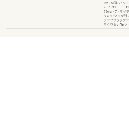
ωv，M同?7?77ア777?7
a':31711:::::
79ωq・7・ヲ
ヲψヲ?込マザ門
ヲヲヲヲヲヲフヲ
ヲクワタon'hvクh