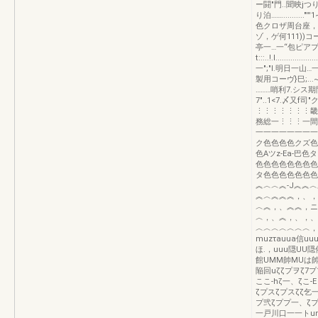
ー闘"門..聞映jつ
り泊……..........."
色クロザ周台座，一日“
ゾ，ゲ何111))コー
亭一…一“包ピアプ'マク4
t:::..!.l.........
一";"l.明日一山…一
製用コーヴ}巳;...~._....
………哨利7.シス期間コ
7"..1<7.〆
⋮⋮⋮⋮⋮⋮⋮畿
務総一⋮⋮⋮一間
一一一一一一一一
ク色色色色クズ色
色Aツz-Ea-巴
色色色色色色色色
タ色色色色色色色
︽︿︿︽-J︽︽
︽︿︽︽︽，、，
︿︽，、︽︽，ニ
︿，、︽，、，、
︿︿︿︿︿︿︿，、
muzτauua信uu
ほ.，uuu隠UU
館UMM帥MUは帥
陥回uζζプヲζ7
ここ-hζ一、ζこ-
ζプスζプスζζ乞
プ弐ζププ一、ζプ
一戸川口一一トun