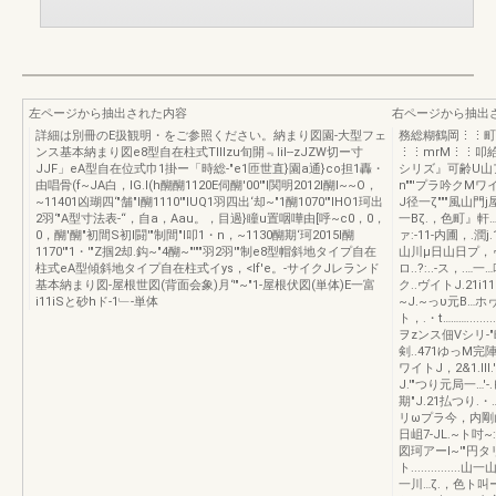
左ページから抽出された内容
右ページから抽出
詳細は別冊のE扱観明・をご参照ください。納まり図園-大型フェ
務総糊鶴岡⋮⋮町
ンス基本納まり図e8型自在柱式TIllzu旬開﹃lil--zJZW切ー寸
⋮⋮mrM⋮⋮叩
JJF」eA型自在位式巾1掛ー「時総-"e1匝世直}園a通}co担1轟・
シリズ』可齢U山アイ
由唱骨(f~JA白，IG.I(h醐醐1120E伺醐'00'"l関明2012l醐I~~O，
n""'プラ吟クMワイ
~11401凶瑚四‘"舗"l醐1110'"IUQ1羽四出‘却~"1醐1070'"IHO1珂出
J径一ζ"""風山門
2羽‘"A型寸法表-“，自a，Aau。，目過}瞳u置咽嘩由[呼~c0，0，
一Bζ.，色町』軒……
0，醐'醐"初間S初l闘'"制間"l叩1・n，~1130醐期‘珂2015l醐
ァ:-11-内圃，.潤j
1170'"1・'"Z掴2却.鈎~"4醐~"'""羽2羽'"制e8型帽斜地タイプ自在
山川μ日山日プ，
柱式eA型傾斜地タイプ自在柱式イys，<lf'e。-サイクJレランド
ロ..?:..-ス，
基本納まり図-屋根世図(背面会象)月‘'"~"1-屋根伏図(単体)E一富
ク..ヴイトJ.21
i11iSと砂hド-1﹂-単体
~J.~っυ元B…ホ
ト，.・t………......
ヲzンス佃Vシリ-"町1
剣..471ゆっM
ワイトJ，2&1.
J.'"つり元局一…'-.
期"J.21払つり.・…
リωプラ今，内剛山つ
日岨7-JL.~ト吋
図珂アーI~'"円
ト..........
一川…ζ.，色ト叫