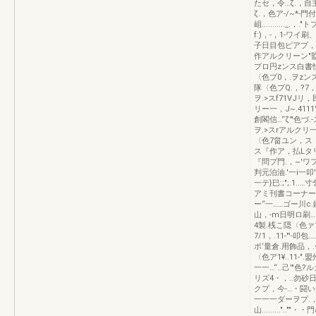
たセ，令…ζ.，自主
ζ.，色ア-/~*-門
岨..........._.，."
f:)，-，1-ワイ刷
子日目包ピアプ，
作アルクリーン"監
プロ円zンス白書怯川
〈色プ0，.ヲzンス
隊〈色プQ.，?7，:.
ヲ.>スf71VJリ，民量
リー一，J~.4111
創閣信…“ζ'"色づ.-ス
ヲ.>スrアルクリ一
〈色7畠ユン，ス「
ス『作ア，払Lタリ;
『問プ門.，~'ワ
判元泊油.'一i一
一テ}巳:;";.1..
アミ刊書コーナー
ー“一……ゴー川c.
山，-m日明ロ刷……
4製.桟こ隠〈色ァ1
7/1，.11-"'-叩
ポ‘量倉.用飾品，.•
〈色ア1¥..11-
一一…“…己'"色?ル
リズ4・，..勿砂
クプ，今-…・闘い.
一一一ダーヲプ.，.
山........."..""・