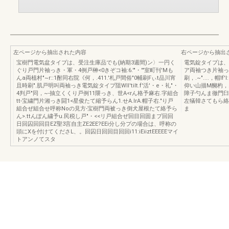
左ページから抽出された内容
右ページから抽出
宝樹門電気盆タイプは、受注生庫品でも(納期3週間)ン〉一円く
電気錠タイプは、
ぐり戸門片袖っき・軍・4例戸榊<0きぞコ袖:6.'"・'"室町刊'Mも
ア両袖つき片袖っき・
んa両植村"~r::1酎同右院《何，.411.'札戸間俗"0輔刷Fぃt品川宵
刷，.~"....，帽I
且時刷".肌戸明叫両袖っき電気錠タイプ阻WII'tilt.f'活'・e・礼"・
仰い山描M醐杓，.
4判戸"同，~-抽立くくり戸例11隈っき、世A<rん格予麻右.字組合
障子勺んま徹門臼
tt-宝繍門片湘っき闘1<星俊たて縮予らん1.せA.lrA.帽子右."り戸
左犠韓さてもら絡
組合ぜ組合せ呼称Noの見方-宝樹門両被っき倒犬屋根たて絡予ら
ま
ん>.ttんぽん繍予u.民税し戸"・<<リ戸組合ぜ回目回固まプ回回
日回囚回回目EZ聖3言自主ZE2EE?EEi分し分プの場合は、呼称の
頭にXを付けてくださL、。回囚日回回目回回i11:iEiiztEEEEEマイ
トアンノてスタ