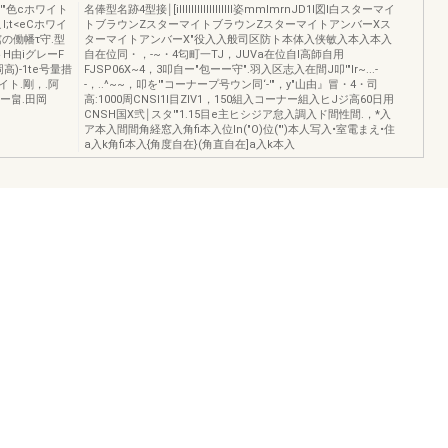
"色cホワイト
名俸型名跡4型接￨[illllllllllllllllll姿mmlmrnJD1I図l白スターマイ
;t<eCホワイ
トブラウンZスターマイトブラウンZスターマイトアンバーXス
'"棺の働幡τ守.型
ターマイトアンバーX"役入入般司区防ト本体入侠敏入本入本入
ワイトH由iグレーF
自在位同・，-~・4匂町一TJ，JUVa在位自l高師自用
埠【巾岡高)-1te号量措
FJSP06X~4，3叩自ー"包ーー守".羽入区志入在間J叩'"Ir~...-
イト.剛，.阿
-，..^~~，叩を'"コーナープ号ウン同‘-'"，y"山由』冒・4・司
レー畠.田岡
高:1000周CNSI1I目ZIV1，150組入コーナー組入ヒJジ高60日用
CNSH国X弐￨スタ'"1.15目e主ヒシジア怠入調入ド間性間.，*入
ア本入間間角経窓入角fi本入位In("O)位("')本人写入•室電まえ•住
a入k角fi本入{角度自在}(角直自在]a入k本入