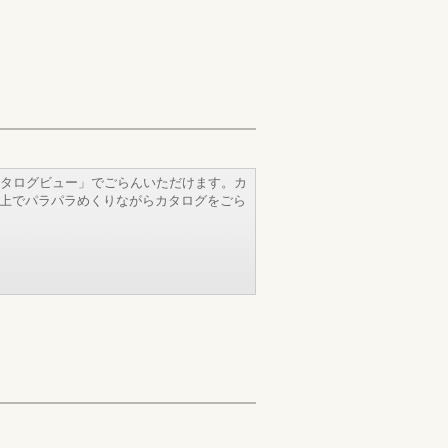
タログビュー」でごらんいただけます。カ
b上でパラパラめくりながらカタログをごら