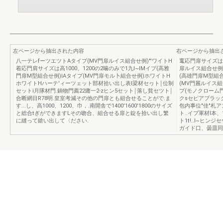
左ページから抽出された内容
右ページから抽出
八一テレfーツエツトAタイプ(MV門扉ルイス組合せ例)"'ワイトH
竃応門扉サイズは高
着応門肩サイズは高1000、1200の2噛のみで1九I~IMイプ(高雅
扉ルイス組合せ例
門扉M型組合せ例)IAタイプ(MV門扉モル卜組合せ例)ホワイトH
(高雄門扉M型組
ホワイトHハーテ'ィーツェット部材拾い出し表l梁材セヮト￨位制
(MV門麗ルイス組
セットi月隊材門.鍋物門薦22庸一2-zヒン5セット￨落し貧セツト￨
プ(モノクローム
合断網目R78明.皇室考減その他の門扉とも組合せることがで.ま
クsセピアブラッ
す...し、高1000、1200、巾，.南開舎で1400'1600'1800のサイズ
包内事位"佳"札ア
と総合tぎができますLその吻合、組合せる扉と錠を拾い出し繁
ト..イプ軍材l本
に縫って鎗い出して〈ださい.
ト1t!..I~ヒンジ
ガイド口、曇皿同