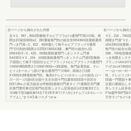
左ページから抽出された内容
右ページから抽出
岳￥2，987，8002型横格子セピアプラyクs通用門"関川S制、商
￥2，226，70
聞き{印刷別800)x2、障E量級角門性の組合笠RB43NS陸屋根通用
両開き門扉"￥2，1
門っき門扉~2，822，400l!盟たて格子セピアフラックS通用
sRA33NS陸屋根
門"日O則的0両閉さ(IZ閃X1800)X2瞳....禽門径の組合trJ目
角門伎の組合せ両閉
ERB43DS~3，420，000陸屋根通用門っきシステム門扉
588，700包型横
RA53DS￥3，254，600陸屋根通用門っきンステム門扉E型横格
っき両開きシステム
子国国たて格子1型回目セピアブラックsセピアプラックS通用門
ブラックsRA3
1000Xl8関商閉さ(1200X1800)><2陸屋根、角門徒電気錠、テレ
1'<(12ooX18
ビイJターホノつ容の"倉台通用門'''''川800，両側さ(12澗
ー一山一m一叫一師一
X1800)X2陣屋根角門柱、亀気ilテレビイνタホンっさの組合.け一
性、テレピイJタ
川一川一:i川国τ区分固十主主分団十門往露骨回EE四十田区分
EE函一門塁固十車
EEE12No.の見方組合せ呼称I陸屋根付門扉タイプ1屋根区舟門磨
次買の屋根伝しタ
区骨門曹司事式匡骨門柱匡骨シヌテム匡骨色区分E宮般百Eてた
舟システム区舟色
1E4格子型2健喧角F4主T可ZB手3F11ヲ:!JtピzテムフJタホレ~つ
P3a盟甲帰l門
アプえし"きラ4子各ツク〆つe-a-
子空ラツ"タJつき