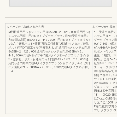
左ページから抽出された内容
右ページから抽出
M門柱通用門っきシステム門扉6A3AB~2，425，000I通用門っき
*，.受注生産品で1
システム門廓中門柱Nタイプダークプラウノ日*は受注生産品で1
ステム門扉￥1，6
九(納期3週間)6B3AA￥2，442，000中門柱Nタイプアイオ;')-Aイ
ダークブラウン日門灯
Jタ;f:;;'-褒礼ポスト付門灯剛加工付{門釘U別途}イノタホノ袈礼
0ω101569，0
ポスト何門Offl細工イサ(円安T!J.l!LI途)通用門っきシステム門扇
6AKAHI6RA*6AKA
6A3BB~2，425，000I通用門っきシステム門扉6B3BA￥2，
礼ポスト付ゾル7'
442，000中門柱Nタイプ中門柱Nタイプダークプラウノ日イ/タ
主里'f(III)落
*:.-.霊安礼。ポスト付通用門っき門扉6ASNB￥2，318，000I通
醐"旦』盟専'"∞"・
用門っき門扉中門柱Mタイプダクプラつン目アイポリ-AイJ夕日
臥附16LCUCKBL2
m〆褒礼ポスト"6BSNA￥2，335，000中門柱Mタイプアイポリ
ストィーフリνクステ
ーA
屋E蕊富有高Zし鍵イン
開き門廓￥1，56
ウノ自111392叩"
2E*6ACBS1216
ゾルフ，-ジ~121
両}EτE四十霊園主
111.，00022*6B
旦7>ヱzlCMIB
リ元門位(L)C!I
E骨門麗形式E舟シ
フリtクプラクzス