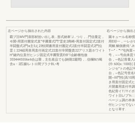
左ページから抽出された内容
右ページから抽出
覇プ日MV門扉部材拾い出し表...形式納車'J...つり，..門信量定，
園キュール名称慣
ヰ開•用置付菌室式直"半圃量式門"霊史2商崎•周直付国定式2直付
用E叩一，一レがロ
半闘盤式2門a主5え23怯聞書用直付圏定式2直付半闘霊式2門位
周鯛.鯛側磨伺:'J
霊ミ224岨周喜周直付画定式22直付辛聞盤貴22アリス題ホワイト
T一"・""-"屯拘
H"鍵内位直付ヒンジ固定式半圃聖貫EtB'1会齢梱包倣
号，~~号由来昆
3334445556e6合は畳，主生産品でも{納期2週間}，..信欄8の喝
合，~色記骨量入れ
含u・2匹腸lレトロ間プラクBL•考
(巾:60Qx.:100
ンジセ"トの色記号
台，~色記号世名8
開~Ill門性(高1
き用直付固定式ヒン
片開書用直付半調整
色紀骨イ1'/Yイポ
ワイト日L/ブ'h::
ベージュ調の本体
付ヒンジセでない
となり草す.