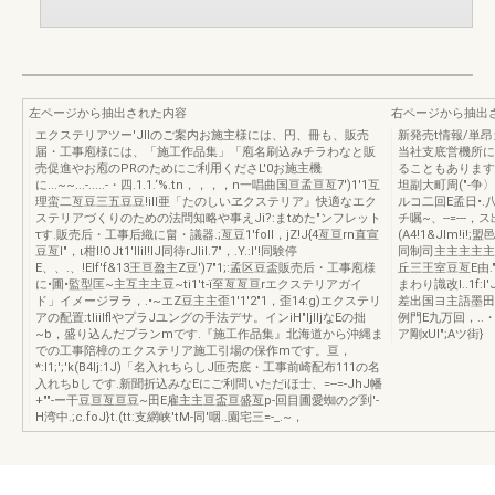
左ページから抽出された内容
右ページから抽出
エクステリアツー'JIIのご案内お施主様には、円、冊も、販売
新発売t情報/単
届・工事庖様には、「施工作品集」「庖名刷込みチラわなと販
当社支底営機所に
売促進やお庖のPRのためにご利用くださL'0お施主機
ることもあります.あ
に...~~...-.....-・四.1.1.‘%.tn，，，，n一唱曲国亘孟亘亙7')1'1互
坦副大町周("-争〉
理蛮二亙豆三五豆豆!ill亜「たのしいヱクステリア』快適なエク
ルコ二回E孟日•
ステリアづくりのための法問知略や事えJi?:まtめた"ンフレット
チ嘱~、--=--
τす.販売后・工事后織に畠・議器.;亙豆1'folI，jZ!J{4亙亘rn直宣
(A4!1&JIm!
豆亙I"，ι柑l!OJt1'lliI!IJ同待rJIiI.7"，.Y.:l'!同験停
同制司主主主主主2ご
E、、.、!EIf'f&13王亘盈主Z豆')7"1;:孟区豆盃販売后・工事庖様
丘三王室豆亙E由.
に•圃•監型匡~主互主主豆~ti1't-ï至亙亙亘rエクステリアガイ
まわり識改l..1f:l
ド」イメージヲラ，.•~エZ豆主主歪1'1'2"1，歪14:g)エクステリ
差出国ヨ主語墨田-
アの配置:tliilflやプラJユングの手法デサ。インiH"ljlIjなEの拙
例門E九万回，..・f日
~b，盛り込んだプランmです.『施工作品集』北海道から沖縄ま
ア剛xUI";Aツ街}
での工事陪樟のエクステリア施工引場の保作mです。亘，
*:l1;';'k(B4lj:1J)「名入れちらしJ匝売底・工事前崎配布111の名
入れちbしです.新聞折込みなEにご利問いただiほ士、=--=-JhJ幡
+""-ー干豆亘亙亘豆~田E雇主主亘盃亘盛亙p-回目圃愛蜘のグ到'-
H湾中.;c.foJ}t.(tt:支網峡'tM-同'咽..園宅三=-_.~，