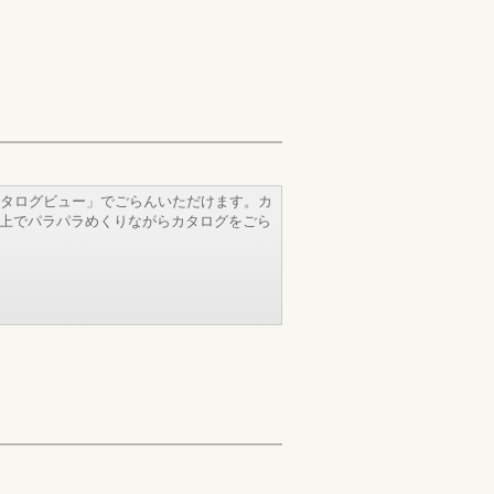
タログビュー」でごらんいただけます。カ
b上でパラパラめくりながらカタログをごら