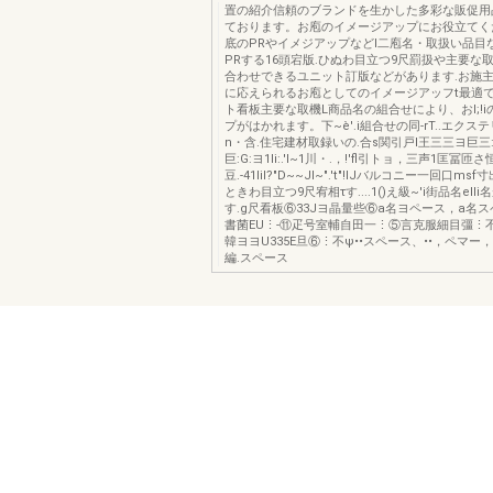
置の紹介信頼のブランドを生かした多彩な販促用
ております。お庖のイメージアップにお役立てく
底のPRやイメジアップなどl二庖名・取扱い品目
PRする16頭宕版.ひぬわ目立つ9尺罰扱や主要な
合わせできるユニット訂版などがあります.お施
に応えられるお庖としてのイメージアッフt最適
ト看板主要な取機L商品名の組合せにより、おI;!
プがはかれます。下~è'.i組合せの同-rT..エクス
n・含.住宅建材取録いの.合s関引戸l王三三ヨ巨三:"'
巨:G:ヨ1li:.'I~1川・.，!'fl引トョ，三声1匡冨匝さ恒
豆.-41lil?"D~~JI~".'t"!lJバルコニー一回口msf寸
ときわ目立つ9尺宥相τす....1()え級~'i街品名ell
す.g尺看板⑥33Jヨ晶量些⑥a名ヨペース，a名ス
書菌EU⋮-⑪疋号室輔自田一⋮⑤言克服細目彊⋮
韓ヨヨU335E旦⑥⋮不ψ••スペース、••，ペマー，
編.スペース