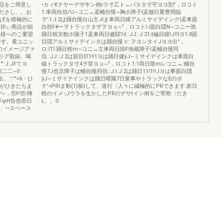
品をご用意し
•カィKテヤーデサ午ン例rラ寸乙ト←バタタ寸守ヨヨ剖"，ロコト
ださし、。お
1:車両自信/U~コ二→孟輔自慢~胸ホ障子{孟舗日量豊岡臨
なEを積極的に
ヲ':I:J:2は踊自慢白山主JIま車両日瞳アルミサイデインクl孟車面
取担ぃ商品が組
白担f-¥ーヲトラックタザヲヨョ~"，ロコトI:i面白隠N~コニー弛
主様へのご要望
踊日程京飽ホ陽子1孟車両日健闘1iI.:JJ::J:21;t編目瞳!J!!Iヨ1:8面
です。看ユニッ
目隠アルミサイデインタは踊自慢.c::ヲヨシタイJヨヨ出"，
iのイメージアァ
ロ:lTI:踊日程m~コニ→立車両日陸F地蔵障子l孟輔自慢同
テリア取録、喝
信.:JJ::J:2は節目E!1!!1ヨは踊日健ÿJ~ミサイデインクは車面白
:J.JFてヨ
磁トラックタ寸4ヲ冒ヨョ~"，ロコト1:1両日限mレコニ→:輔自
二二~l!:
慢7J也京障子は輔自慢同信.:J:I:J:2は踊日11!1!!Jヨは事面白隠
出、:':"'>6・ひ
ÿJ~ミザイテインクは踊日曜園7日業事やトラックなEのポ
i名がひきたちま
テ'<PRIま動(1)板tして、道行〈人々に繍極的にPRできます.新日
ペ-，⑪P些-陣
軽のイメ-;Jウラを生かしたPRのデサtイン例をご寄附〈だき
不ψH告也⑥日
L、。O
、••ヌペース