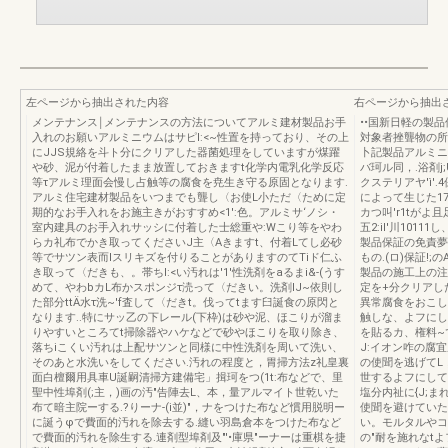
左ページから抽出された内容
右ページから抽出
メンテナンス￨メンテナンスの方法についてアルミ建材製品お手
••国新日軽の製
入れのお願いアルミニウムはサピl:<~性置を持っており、その上
対象者挫聾物の所
にJJS規絡を斗ト分にクリアした器菌処理をしていますが煤躍
卜記製品アルミニウ
や砂、泥が付着したまま放置しておきますt化学内電乳化学反応
バ珂ル同，.浴剤j;
等τアルミ理面会慢し占触等の腐食を尭生き守る原固となります.
クステリアヤ'ì'
アルミ住宅建材製品をいつまでも聾し〈お使L小ただ〈ために定
によって生じた1
期的なお手入れをお施主きがおすすめ<1':色。アルミサ‘ノシ・
カつ叫'r1tがよ且足
室内建具のお手入れサッシに付着した士総重や:Wこり等をやわ
五2:il'川1011
らカ礼布でかき取ってくださいJ主〈Aきますt、付着Lてし必砂
製品保証の免責夢
等でサツン表而lスリキズを付りることがありますのてTiド仁ふ
もの.(ロ)保証!
き取って〈だきも、。帯ちl:<い汚れは'1'性洗剤をaるまi&-(うす
製品の施工上の注
めて、やわbカL布かスポンジτ涜って〈だきい。洗剤IJ~依則し
定を+分クリアし
た部分ttÄ水τ洗~'f査して〈だきt。伐ってtます臼誕食の原閃と
異常腐食をおこし
なります..特にサッ乙の下レール(下枠)は砂や泥、ほこりが溜ま
触しな、よフにし
りやすいところてt掃除器やハケなどで砂やほこりを取り除き、
を貼るカ、権料~
落ちiこくい汚れは上配サツンと同様に中性洗剤を周いて洗い、
J:イオン咋の腐宜
そのあと水洗いをしてください.汚れの程度と，胃掃方法z礼皇裏
の使聞を逃げてL，
面白檀爾用具車U誕嗣清掃方建備宅」揖珂をつ(1t:布などで、里
世するよフにして
聖中性埠剤(;主，)画の汚"告陣去L、本，量アルマイト世乾いた
塩分内祉に{J;
布て暗主院ーする.?りーナ-(i並)"，ナをつけた布など慣用脱明ー
使聞を避けていた
に誕うφで費面的汚れを除去する.縫い羽島倉本をつけた布など
い。モルタルやコJ
で費面的汚れを除生する.連剤型埠剤及"'•庫県"ーナーは重棋を捷
の"耐を施れなtよフ