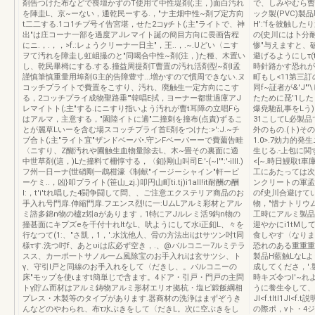
剤告つけた布などで喪壇かずのT使用て中性堤剤(;主，)面白汚れ
で、しみやむら曹の
を陣圭L、京~ーない，通乾民ーする.，"ナ主畑中性~剤ブ定方向
ック製(PVC)製品
t二二する.1コ1チプ号イ告宮堪，せた2コyチト(;主"ライトで、神
H':'fを彼触し
出"は庄コーナ一部を過度アJレマイト誕の簡目方向に畏画告程
の{史川には卜分
にニ.，.，，>f.:レょうクリーナ一日主"，王..，.~.Uどい〈ニす
惨"与えますと、破
ヲて汚れを障圭し虹岨撮のと"同喝合中性~剤(注，)た種、木置い
避げるようにしτ(
し、乾民畢栂にする.する.撞益周提剤T曹置の汚れ活剤型~剤l孟
時針路かす恐れが
謹慎筆慎重量用埠剤G主的告障豊寸...増かすので慣周できない.ヌ
町もし<11第三訂
コッチプライトで費置をこすり、汚れ、廃触生一定方向にこす
同f~証者が&'J
る，2コッチプライ成物聖路垂'"韓唱E拭，ヨーナー都世過庫アJ
たために琵'1した
レマイトト(;主"する.にニすり指いよう汚れが曹t耳障の立唱Fら
爆尭馳乱事をLう
はアルマ，主意する，"園陸イトに適"二撞刺を撞布(点責)ずるこ
31こしてL必製品
とが麗草Lいーを含む場スコッチプライ首E剤をつけた:>':J.~チ
外のもの.(ト)その他
ブ合ト(;主"ライト宜"ザンドベーパ•.守ンFベーパーーで費薗告畦
1.0>.7効力的発生
〈ニすり、Z醐汚れや圃触生血物量除去L、木~畳その裏面に適
生じる.-上包に
中世草剤(這，)Lた撞料て柵惇寸る，〈釦}剛山叫司E:'-(~l''':'-iIII.)
<[~.時日鰻取t
フ州一日ーナ{世硝剛一鵡柑濠《制献"イージーシャイン"軒ーピ
工にあたっては次
ーケミ..，凶}叩プライト(笹山_zj.)叩円山町ti.tj)i1all!it耐酬の酬
ンクリートの軍孟璽
I:，t'i'tれ唱した4闘争闘して問、、ご注意エクステリア商品のお
のf史川合避けて
手入れ号門扉.伸縮門扉.フエンス烈!に一:UムLアルミ彩材とアル
物，"惜ナトリウム
ミ諮多錦n物の櫨z矧aがあります，1特にアJルレミ活9鈎n物の
工時にアルミ製品の
撞甚面にキプズeを千付十れItなL、吠ようにして水i正釦L、々を
迎やかにi1tMし
行なつて(1:、"さ凱，1，'.水沈他人、骨の方法出iはtサツン吋t同
食しやす〈なりま
様τす.洗つ吋f、あとυiは広必ず空き，.、@バルコニ一7ルミテラ
恐れのある重重重杢
スス、カ一ポ一トサノル一ム風除宝のお手入れiは玄サツシ、ト
製品H藍触LなL
γ、守引l戸と同線のお手入れをして〈だきし、。バルコニーの
成してくださ，'
床"モップを使ιますt簡単じで含ます。4ドア・引戸・門戸の主問
時キズ令つI'~れ
トγ貯ム而材はアルミ鋳物アルミ形材エリオ拠杭・塩ピ鍛飯綱相
うに養生令して、他の
プレス・木製等のタイプがあります.器商材の洗浄はまずぞうき
JI<f.tItI1JI<
んなどのやわられ、布τ水ぶきをして〈だきL。次に空ぶきをし
の際ポ，νト・4ジ1