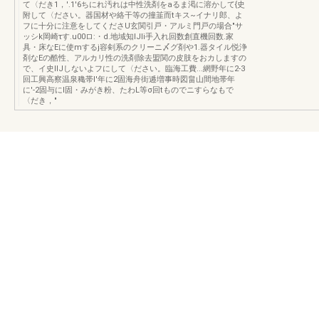
て〈だき1，'.1'6ちにれ汚れは中性洗剤をaるま渇に溶かして{史
附して〈ださい。器国材や絡干等の撞韮而tキス~イナリ郎、よ
フに十分に注意をしてくださU玄関引戸・アルミ門戸の場合"サ
ッシk岡崎τす.u00ロ:・d.地域知IJIi手入れ回数創直機回数.家
具・床なEに使mするj容剣系のクリーニ〆グ剤や1.器タイル悦浄
剤なEの酷性、アルカリ性の洗剤除去盟関の皮肢をおカしますの
で、イ史IIJしないよフにして〈ださい。臨海工費...網野年に2-3
回工興高察温泉穐帯l'年に2固海舟街逓増事時図畠山間地帯年
に'-2固与にl固・みがき粉、たわL等σ回tものでニすらなもで
〈だき，"