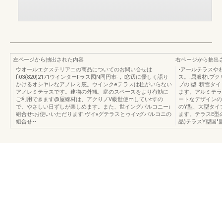
左ページから抽出された内容
右ページから抽出
ウオールエクステリアニの商品についてのお問い合せは
•アールテラスや
fi03(820)2171ウインターFラス図N同円市-，I窓辺に優しく語り
ス。.屈服材tブ
かけるオシヤレなアノレミ庇。ウインクeテラスは柱がいらない
プのI型L積雪タ
アノレミテラスです。建物の外観、庭のスペースをより有効に
ます。アルミテラ
ご利用できます@屋線材は、アクりノV級世使mしていtすの
ートなデザインの
で、やさしい日ずしが楽しめます。また、世イングパルコニーι
のY型、大型タイ
組合せtお使いいただります.ヴイνグテラスとゥイνグパルコニの
ます。テラスE型の
組合せ••
品)テラスY型国"