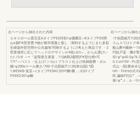
左ページから抽出された内容
右ページから抽出
エキスポール置豆亙AタイプPEX同初1φ珊圃豆~BタイプPEX閉
-寸洛図縮尺1!20(
山e捌PK型里曹.l!物が都市環腐と梨し〈期利するよフにまた多彩
スムスてLtトグ
生緯築外部空間や公共越地"同制するようにt考えた商品です.・2
船山酢H腿納一で
受置場所に応じてヘッドのデザインが4侃IJIの~，からお選びい
円紋戸孟・圃d'聖
たt.:l1iす.~ー『盆聖産主童畠，11(納期2週間)PK型仕樟τ可
径/φ"φ60.5φ
171"~~'rスト・仕上げ/ソヨγトプラスト仕上げ依鏑復欝・ポル
G.Coh?Illl﹂
纏/φ200e:t-ール粛さ/700-寸法図縮尺1/20(単位闘).*図
式山・阻}乗命令
1;WEXKB•直亙~cタイプPEXKC201P醐•圃，;:it)01イプ
HH・FhtHゆ式-
PEXKD201φ醐
民.偏繕PE)(L“
後/φ'".;r，ル・t