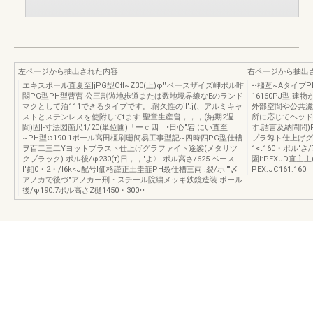
左ページから抽出された内容
右ページから抽出
エキスポール直夏至[jPG型Cfl~Z30(上)φ'"ベースザイズ岬ポル昨
••橿亙~AタイプPE
悶PG型PH型曹曹-公三割遊地歩道または数地境界線なEのランド
16160PJ型.
マクとして泊111できるタイプです。.耐久性のil':j(、アルミキャ
外部空間や公共滋
ストとステンレスを使附してtます.聖童生産畠，，，(納期2週
所に応じてヘッドの
間)固]-寸法図箇尺1/20(単位圃)「ー￠四「•日心"宕lにい直至
す.詰言及納問問)
~PH型φ190.1ポール高田橿刷珊簡易工事型記~四時四PG型仕槽
プラ匁ト仕上げグ
ヲ百二三二Yヨットプラスト仕上げグラファイト途裟(メタリツ
1<t160・ポル‘さ
クブラック).ポル後/φ230(τ)日，，'よ〉.ポル高さ/625.ベース
園l:PEXJD直主主
l'釦0・2・/l6k<J配号l価格謹正土圭韮PH裂仕槽三両I.裂/ホ''"〆
PEX.JC161.160
アノカで後づ"アノカー刑・スチール院繍メッキ鉄鏡造装.ポール
後/φ190.7ポル高さZ樋1450・300••