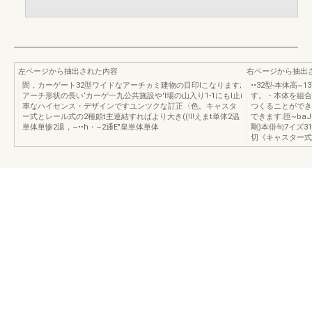
左ページから抽出された内容
右ページから抽出
間，カーゲート32型ワイドなアーチヵミ建物の目印lこなります;
••32型-本体高~
アーチ形状の長い‘カーゲ一九公共施設や'I場の山入り1-1にもI止i
す。・本体を組合
車なハイセンス・デザインですユンツクな訂正〈色。キャスタ
つくるニとができ
ー式とレール式の2種頗t主連結すればより大き((!I!えまt単体2温
できます.匝~baJ
単体単惨2退，~••h・~2通E"皇単体単体
剛)本俳句7イズ3
切《キャスター式