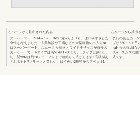
左ページから抽出された内容
右ページから抽出
スーパーゲート'-J4-~d~，JAzい党w何よりも、使いやすさと安
奥行のあるカーゲ
全性を考えました。去共施設や工場などの大型建物の出入りnに
プが350ミリI:.
はスーパーゲート。スムース'な動きとワイド主サイスが自慢の
•uHj長の強t日
カーゲートて:-t.Aタイプは高'o>約1700ミリ、Bタイプは約1200
仇a・スムズな開
坊、開wrlJは約20メートノレまで連結して広がりますL高級感あ
式です。
ふれるセヒ7ブラックと美しいこはく色の2種類から選ベますL