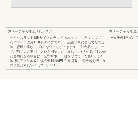
左ページから抽出された内容
右ページから抽出
サイクルランド図Hサイクルランド.方杖をな〈したンンプノレ
••国千億1形式ホ
なデザインの片1>1tれタイプです。・設置場所に合せてたて辿
練・背而合掌なE、自由な組合せができます。.別売品としてサイ
ドバ巧ノレと妻パヰノレを用語いたしました。(サイドパネルを
と使用になる場合は、必ずサポート柱を取付て〈ださい。)-本
体..観(アクリル仮〉規格褒492頁I!!II玄亙繍雷"，網号越え伝、う
包に冨おろし宅了して〈ださい.••