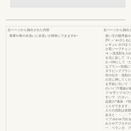
左ページから抽出された内容
右ページから抽出
車庫や車の水浅いに水洗いが簡単にできますb••
使い方の順序@ホ
(f!r:.~'.a
レギュレタのほう
さ⑥ソープチェン
<t.:~淡洗剤
を元に反して〈t
か~ONにして〈だ
なプラン~先端につ
タラピングブラシ
作の仕方・洗剤の
の方に押してくだ
を手前に引いて〈
のパイプt電線が彼
フ'キ守ツフ'の
すいで〈ださい。
品質の'"液体・
ニとができます。
入りの洗剤は使朋
あると・・…・...
イプJiiz-ia
わりやアプロチの
一、ベランダ、プ