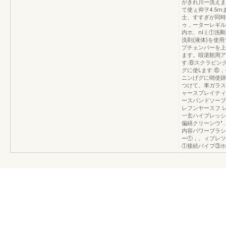
がきれ川ー洗えま
て使ぇ仰ヲ4.5
士、すすぎが同時に
ゥ，ーターレギルータ
内ホ、nlミ①洗
洗剤(液体)を使
プチェンパーを上
ます。喧湛館周ア
す.⑧スクラピン
グに使Lます.⑥，
ニンげグに哨使跡
つけて、車ガラス
ャースプレイティ
ースパンドソープキ"
レフンヤースフ.レイテ
一玄ハイプレッシ
偏繕クリーンウ"..~
内容パワーブラシ
ー①，、ィプレツ
①接続パイプ③ホ