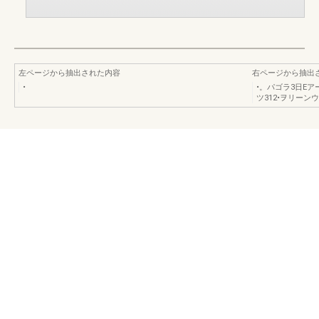
左ページから抽出された内容
右ページから抽出
•
•。パゴラ3日Eア
ツ312•ヲリーン