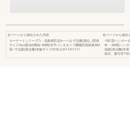
左ページから抽出された内容
右ページから抽出
カーゲートシリーズTι・晶恥柑匹見A一一山-寸法園(場位..)窓体
•30C型ハンガー
サイズ3ωs盟2alt開命•308型水平パンタタイプ圃園田規格衰483
W.・300型ハン
頁•-寸法図(単位圃)本惨ザイズ310S土叫11411111
温図(単位醐)本体ザイ
島司、量可司""司V曹