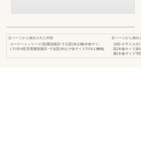
左ページから抽出された内容
右ページから抽出
カーゲートシリーズ3型圃国園田-寸注図(単位欄)本惨ザイ;:
26型-キ守スタ式
(:3105•8型里曹圃国園田.-寸浅図(単位-)*体ザイズ3105￡酬糊j
闘)本修今イズ掴S
圃)本修ザイズ"悶