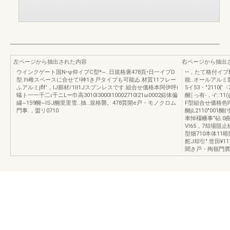
左ページから抽出された内容
右ページから抽出
ウインクゲート国N•ψ仰イブC型*~..日規格褒478頁•日一イブD
••，たて格付イ
型.l!i雌スペースに合せて!神1き戸タイプも可能ゐ.材質11フレー
能..オールアル
ふアルミjflf'，lJ膨材/1II1Jスプンレスです.組合せ価格本阿伊呼i
5イ53・"2110{
蟻ト一一千二ι千ニLー巾高3010I3000I10002710I21ω0002綜体偏
醐￨っ有-，-i':
繍~159醐~ISJ醐里里雪…抽…規格襲。478貰開e戸・モノクロム
F型組合せ価格色呼徐'
門事.，盟リ0710
醐jL2110"001醐
車悼橿幡事"砧.0曲V
Vl65，7却場阻止
型畑710本体11暗
舵J却引".世田¥11
聞き戸・殉嶺門贋B