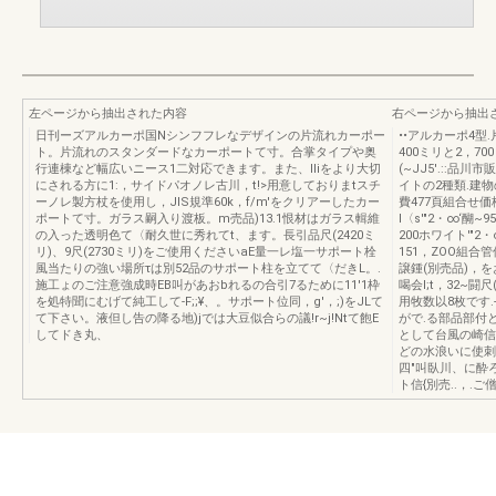
左ページから抽出された内容
右ページから抽出
日刊ーズアルカーポ国Nシンフフレなデザインの片流れカーポー
••アルカーポ4
ト。片流れのスタンダードなカーポートて寸。合掌タイプや奥
400ミリと2，
行連棟など幅広いニース1二対応できます。また、IIiをより大切
(~JJ5'.::品
にされる方に1:，サイドパオノレ古川，t!>用意しておりまtスチ
イトの2種類.建物
ーノレ製方杖を使用し，JIS規準60k，f/m'をクリアーしたカー
費477頁組合せ価
ポートて寸。ガラス嗣入り渡板。m売品)13.1恨材はガラス輯維
l〈s'"2・∞‘醐~9
の入った透明色て〈耐久世に秀れてt、ます。長引品尺(2420ミ
200ホワイト'"2
リ)、9尺(2730ミリ)をご使用くださいaE量一レ塩一サポート栓
151，ZOO組合
風当たりの強い場所τは別52品のサポート柱を立てて〈だきL。.
譲鍾(別売品)，
施工ょのご注意強成時EB叫があおbれるの合引7るために11'1枠
喝会l;t，32~闘尺
を処特聞にむげて純工して-F;;¥、。サポート位同，g'，;)をJLて
用牧数以8枚です
て下さい。液但し告の降る地)jでは大豆似合らの議!r~j!Ntて飽E
がで.る部品部付と
してドき丸、
として台風の崎信
どの水浪いに使刺信
四"叫臥川、に酔
ト信{別売..，.