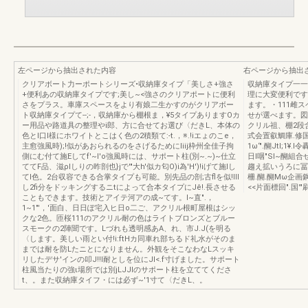
左ページから抽出された内容
右ページから抽出
クリアボート力ーポートシリーズ•収納庫タイプ「美しさ+強さ
収納庫タイプ一一
+便利あの収納庫タイプです;美し~<強さのクリアポートに便利
理に大変便利です
さをプラス。車庫スペースをより有娘二生かすのがクリアボー
ます。・111雌
ト収納庫タイプて--;-，収納庫から棚根ま，¥5タイプありますOカ
せが選べます。図
ー用品や路道具の整理やi郎、方に合せてお選び〈だきL、本体の
クリル祖、棚2段含)
色とl口l様にホワイトとこはく色の2積類て:-t.，※.!iエょのこe，
式会置叡鯛庫.修国
主愈強風時);!似があおられるのをさげるためにliij枠州全佳子拘
1ω‘".醐JtI;1¥.
側にむ付て施Eしてf'~l'o強風時には、サポート柱(別~.~)~仕立
日l咽"Sl~醐組
ててF品、滋ρlしりの昨剖也}jで'"大h'似カ匂O)i為'H')!iげて施lし
趨え拡いうろに冨針ろ
てl色。2台収容できる合掌タイプも可能。別先品の剖;古flを似!III
柵.醐.醐Mω企画
し2fi分をドッキングするニtによって合本タイプにJê!.長させる
<<片面標回".国'
こともできます。技術とアイテ河アの成~てす。I~直".，
1~1"'，'面白、日日ぽ宅入ヒ日o二ご、アクリル根町屋根はシッ
クな2色。匝桜111のアクリル耐の色はライトブロンズとブルー
スモークの2陣聞です。Lづれも透明感あA、れ、市J.J(を明る
〈します。美しい雨とい付!i:ftHカ同車れ部ちるド礼水がそのま
までは耐を防Lたニとになりません。外観をそこなわなLスッキ
リしたデサ'インの叩J!!I耐としを位にJI<.f寸げました。サポート
柱風当たりの強ι場所では別jLJJIのサポート柱を立ててくださ
t、。また収納庫タイフ・には必ず~'1寸て〈だきL、。