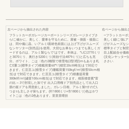
左ページから抽出された内容
右ページから抽出
フラットカーポガレージカーポートシリーズガレージタイプさ
••フラットカー
らlこ確かに、美しく、愛車を守るために。屋被・側面・後面に
美しく錨lこ強Lア
は、同や備に晶、いアルミI面材色前面には上げ下げがスムーズ
げがスムーズなシ
なンヤソター(別売品)を使用。大切なお車をいつまでも美しくガ
標準タイプと制官タ
ードするのは、アルミ製ならで'はです。本体は、"IJ口2770ミリ
目上配組合せ価絡
と3070ミリ、奥行き5200ミリ(有効寸法4879ミリ)と広ちも充
(文化ンヤッター
分。ボワイト、こは〈色の2種類で積雪地(2型3型)mもありま札
ささい.
亡E重コ(標準タイプ)積載荷量60"'!.'(積官20cIII栂当)まで対応で
きます。仁亘亘ユ(積雪タイプ)珊載荷量150kgf/m'(積雪50cm相
当)まで対応できます。仁亘亘ユ(積雪タイプ)積書提荷量
300kllf/m'(繍冒100cm相当)まで対応できます。殖医積曾賓"雷
の比.~.3で肘現した加です.出入口用権ドア別売品として出入口
朋の挺ドアを用意欽しました。ガレシ日相、アルミ製τすの亡L
つまτも主しさぞ保ちます。(叶1800ミリ×市1800ミリ)色はホワ
イ卜こは〈色の2色あります。里里里哩担