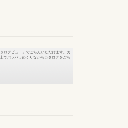
タログビュー」でごらんいただけます。カ
b上でパラパラめくりながらカタログをごら