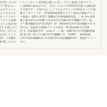
哩空望天窓っきだか
••ライトポート-思似材は錨にら主L、アルミ形材L三角アクリノ
1'1窓をセッ
レ成形板の組合せです。.セカンドカーや2世帯住宅用には横辿棟
体はホワイトと
も可能です.・方杖のないシンプルなデザインの4本足タイプの高
棟もできまもま
級カーポートです。-本体固規格表明ホワイト組合せ価格(アクリ
サイドパネル
ル板倉)~.僚間ロ本博寸:畠醐a行本俸値幅相何怠，，M..Ma.純信
窓て:アクリル成形
粛さ胤HAPIm日叩棚~UV)ω市日0.'回修HAT2""醐醐￥'63，'凶
タリル似の色!
￥"".曹伺機器HAPIVS問四""~81~.畢00HRP2Y6130S間醐￥92'.8
昨】や風よげに
伺ーは〈色組合せ価格(アクリル栢含〉時•間p本陣寸占同廃
剖川な〈日つり
行'主..本体価格片何・ze4H--F，パ.柚，訓風CRPI2710S醐E制掬
まぜん.アクリ
相'28.'伺》同1.Coo修CRP2""醐醐¥1'51，600事"".，曲明岨檀
f/，ザ(珊雷
CRPIY5四5瑚醐¥1&.15.日開CRP2Y副"醐醐¥1891，割掴ザイドパ
で齢'隠したもの
ネル