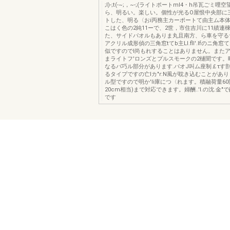
;I)-;t(-~;，~-;(ライトポートml4・h吊瓦ごミ
ら、明るい。楽しい。個性が光るO屋恨中央部に三
トした、明る〈おi丙務主カーポートて由主ム本
こはく色の2純11ーで、2世，市住吉川に11績連
た、サイドパオルもありま丸且南方、ら車を守る
アクリル成形偵の三角窓tてb主Ll.fll'.Ifのニ角
似ですのでI尚もれすることはありません。またア
まライトフ'ロンズとプルスモークの2樋聞です。
なるバ巧ル部分があります.バオJ叫ム座制￡τす
るタイプですの亡lカ"r:N風が耽き込むことがあり
ル型ですので明か'Ii庫につ〈れます。積融荷量60同
20cm相当)まで対応できます。婦酬..'l.の沈.金"
です