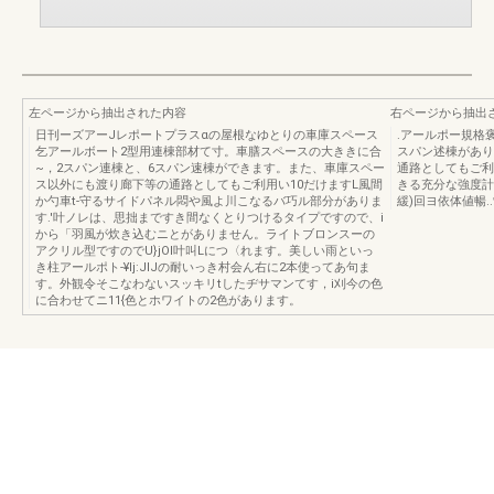
左ページから抽出された内容
右ページから抽出
日刊ーズアーJレポートプラスαの屋根なゆとりの車庫スペース
.アールポー規格褒
乞アールボート2型用連棟部材て寸。車膳スペースの大ききに合
スパン述棟があり
~，2スパン連棟と、6スパン速棟ができます。また、車庫スペー
通路としてもご利用
ス以外にも渡り廊下等の通路としてもご利用い10だけますL風間
きる充分な強度計0
か勺車t-守るサイドパネル悶や風よ川こなるバ巧ル部分がありま
緩)回ヨ依体値暢.
す.'叶ノレは、思拙まですき間なくとりつけるタイプですので、i
から「羽風が炊き込むニとがありません。ライトブロンスーの
アクリル型ですのでU}jOl叶叫Lにつ〈れます。美しい雨といっ
き柱アールポト-¥Ij:JIJの耐いっき村会ん右に2本使ってあ句ま
す。外観令そこなわないスッキリtしたヂサマンてす，i刈今の色
に合わせてニ11{色とホワイトの2色があります。