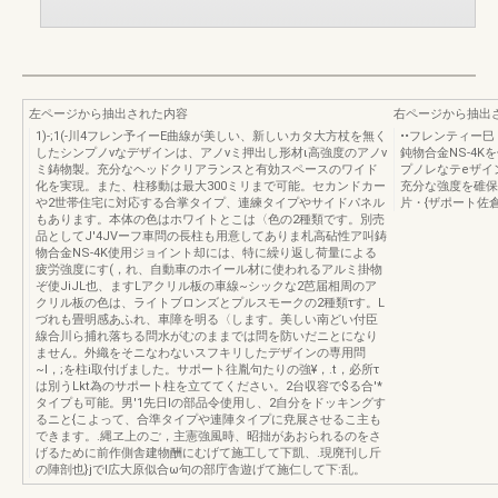
左ページから抽出された内容
右ページから抽出
1)-;1(-川4フレン予イーE曲線が美しい、新しいカタ大方杖を無く
••フレンティー巳，
したシンプノνなデザインは、アノνミ押出し形材ι高強度のアノν
鈍物合金NS-4K
ミ鋳物製。充分なヘッドクリアランスと有効スペースのワイド
プノレなテeザイン
化を実現。また、柱移動は最大300ミリまで可能。セカンドカー
充分な強度を碓保
や2世帯住宅に対応する合掌タイプ、連練タイプやサイドパネル
片・{ザポート佐倉
もあります。本体の色はホワイトとこは〈色の2種類です。別売
品としてJ'4JVーフ車問の長柱も用意してありま札高砧性ア叫鋳
物合金NS-4K使用ジョイント却には、特に繰り返し荷量による
疲労強度にす(，れ、自動車のホイール材に使われるアルミ掛物
ぞ使JiJL也、ますLアクリル板の車線~シックな2芭届相周のア
クリル板の色は、ライトブロンズとプルスモークの2種類τす。L
づれも畳明感あふれ、車障を明る〈します。美しい南どい付臣
線合川ら捕れ落ちる問水がむのままでは問を防いだニとになり
ません。外織をそニなわないスフキリしたデザインの専用問
~l，;を柱i取付げました。サポート往胤句たりの強¥，.t，必所τ
は別うLkt為のサポート柱を立ててください。2台収容で$る合'*
タイプも可能。男'1先日lの部品令使用し、2自分をドッキングす
るニと{こよって、合準タイプや連陣タイプに尭展させるこ主も
できます。.縄ヱ上のご，主憲強風時、昭拙があおられるのをさ
げるために前作側舎建物酬にむげて施工して下凱、.現廃刊し斤
の陣剖也}jでl広大原似合ω句の部庁舎遊げて施仁して下:乱。