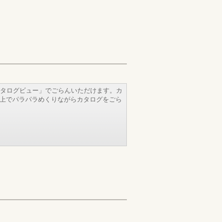
タログビュー」でごらんいただけます。カ
b上でパラパラめくりながらカタログをごら