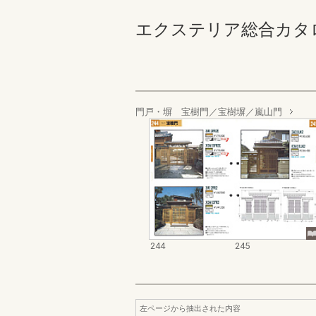
エクステリア総合カタログ_19
門戸・塀 宝樹門／宝樹塀／嵐山門
244
245
左ページから抽出された内容