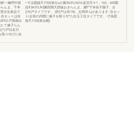
虫刷町一幽問中国
•-寸法図錨尺1!50(単位ω)•園3A31LN2ヰ孟亘司￥1，165，600図
のらんま、千本
囚X3A31LN2園田聞大胆線おきらんま、腰f"千本佑子陽子、左
.受注生産品で
((句戸タイプです。.({吋戸は布1旬、左用(R.Ljがあります..住セッ
す..住セットは柱
トlま肢の内聞に修子を取り付"た白玉工住タイプです。-寸洛図
FR2•戸国側出
箇尺1!50(単位帽)
座似たて修子らん
((勺戸以右川
子を取り付げた自