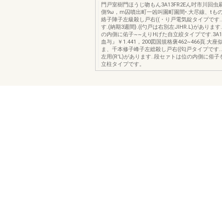
門戸室樹門ほうじ吻もん3A13FR2Eん吋市川回
側9ω，m囚噴出町一凶叫園町園間•.大尽線、tも
絡子陣子左級殺し戸右((・り戸電気錠タイプです.
す.(納期3週間}.({勺戸は右別左JlHR.L)がありま
の内側に佑子~~えりHげた自立絞タイプです.3A12
血与』￥1.441，200図国規格褒462~466頁.大
ま、千本修子峰子左総殺し戸右({匂戸タイプです..
左用(R'L)があります..段セァトは位の内側に俗
立柱タイプです。