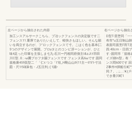
左ページから抽出された内容
右ページから抽出
加工ンスアルサークこちら、ブ冶ックフェンスの決定版です二
D型T-里堕同「一
フェンス11.重厚でありたいえして、軽快さもほしい。そんな願
布市"u五日制山師.
いを両立するのが、フ'ロックフェンスて寸。こはく色を基本{二
表面司面烹F而T厄証
5つのデザインで展開。プロγタとのコンビ冴ーションが、ひと
四.40cm・日四
味4足った印輩を主張しま七九-石川ー円相同府側主I&zJl:t羽田
す.-固同市「規格
川C型..0.:.-ω圃プロフタ賜フェンスです.フェンヌ高6ωです.固同
イズl師n型」有
規格褒459頁型二「「仁τ:つコ「l'坦_H剛山山叫11主一ll'Il'I-寸法
ンス悶600です.回同
図・尺1!50{皐包・J五日判;:(:1踊•
Z事件H胴船引町'
同.7，，;;...
でき冊川町1