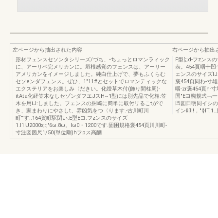
左ページから抽出された内容
右ページから抽出
形材フェンスセソンタシリーズ/づち、•ちょっとロマンラィック
F型[;;d-フzンス
に、アーリベ完メリカンに。垣根感覚のフェンスは、アーリー
表。454頁咽十凹-寸
アメリカンをイメージしました。純白仕上げで、夢もふくらむ
ェンスのサイズlJ:
セソeンダフェンス。ぜひ、1"11#とセットでロマンティックな
褒454頁同わ-寸雄図
エクステリアをお楽しみ〈だきい。化燈草木付(飾り間柱周)-
咽-zr褒454頁n-
itAta化経笠木なしセゾンダフエJスH~'I型には別先品で化相:笠
国"Eヨ醐規弐﹁一四
木を用iJ:しました。フェンスの胴崎に簡単に取付リるこtがで
凹図日明同イシの円.州
き、家まわりにやさしt、雰凶気をつ〈ります.-古川町川
イン叩!!，"I}lT
町'"す..164賀町駅閉い.E型Eヨ.フzンスのサイズ
1.l1!J2000x;:;'6ω.8ω。lω0・1200です.固困規格褒454頁川川町-
寸注図箇尺1/50(単位剛)hフpス高醐