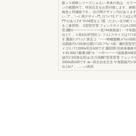
阪ンス樹映シリーズじゅえい.本体の色は、カラ
ンの範囲内て、特別注文をお受付致します。納期Jl
格色と同価格です。-古川岡デザイン刊があります
い..7"，:'-~l::周デザイ~門_1)'1>'1$.1".1-フ
門"がありZす'0104買をと.!国〈ださい-古川町イシの門
をご参照明、.Q型型空雪.フェンスサイズはIIJ2000
官2圃巾一一一一一一一ー頁744表格規1・-寸埠図鎗
位-)フ.，ス高6沿0円型Eコ.-フエLスサイズは111200
す.圏困1J11JJ::第五コ「一一輯轍盤醐JrTso現暗
法図鎗尺t/50(単位開)112Sフ%/::t高〉醐S型型
イズU./112000x耳目600です.圏匝聞•完依体価格
￥45.000/1般事2畑"ホ「ー巾ー一一-1規格褒44
儲尺t/50(単位田)お古川高醐T型里里雪.フェン
2000x高600です.æ~四主自全主主-サ海図縮尺t/5
位-)2s7，，;..-;;<高四