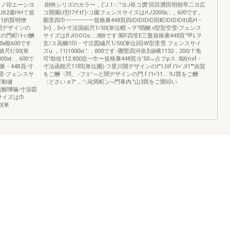
ーノ叩エーシヨ
.樹映シリズのカラー，('J.1:-::"ヨJ長コ贋'回目贋田明朝早二ヨ広
t2週HHて規
コ開園U型I7-f:tl')-コ園フェンスサイズはr!J2000x;::，600です。
1的賢明憎
圏里四巾一一一一一規格褒448頁四IDIDIDID田町IDIDIDltl高H・
zほと問デザインの
5<)，5<)-寸法国組尺1/50(単位帽.~ヲ"唱醐.v型型空雪-フェンス
町!.t-r.I酬
サイズはIfJlOOOx;:::;8帥です.閣F四笠E三盤規格褒448頁'‘甲Lヲ
x陥600です.
玄/ス高醐1印・寸注図繍尺1/50(単位回}W型里雪.フェンスサイ
尺t/50(単
ズu.，11)1000xi:':，800です.-圏堅四河依$値峨1132，200/1'免
0xt:，600で
可'助役112.800怠一巾ー規格褒448頁ヨ‘50→占フpス.:8凶τisf・
褒・44B頁-寸
寸法函館尺11悶(単位圃)-フ星川開デザインのI"'lJllf.l'I>'Jl1""由貿
空里-フェンスサ
をご酬〈問、.-フ:t:'-~と聞デザインの門.f.I'I>'}1....9J買をご酬
可動健
〈どさい.e7"，:'-;叱岡町ン~門車内."山3買をご開叩い.
B頁醒嘩噛-寸浴図
スサイズは巾
0(単