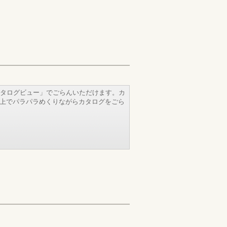
タログビュー」でごらんいただけます。カ
b上でパラパラめくりながらカタログをごら