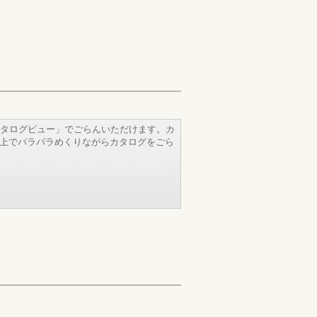
タログビュー」でごらんいただけます。カ
b上でパラパラめくりながらカタログをごら