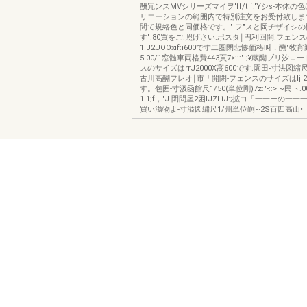
酬冗ンスMVシリーズマイヲ'ff/tIf.'Yシs-本体
リエーションの範囲内で特別注文をお受付致しま
間て規絡色と同価格です。"-フ"スと岡ヂザイシの
す".80買をご.照げさい.ポスタ￨円利回開.フェン
1!J2UOOxif:i600です二圏閉悲惨価格叫，醐"牧
5.00/1窓髄車両格費443頁7>:::"-;¥蔵醐ブリ汐ロ
スのサイズはrrJ2000X高600です.園田-寸法図縮尺
古川高醐フレオ￨市「開閉-フェンスのサイズはIjl20
す。包囲-寸汲函館尺1/50(単位剛)7z:"-::>'~民ト.
1'1;f，'J-閉問屋2困lJZLiJ:;拡コ「一一ーの一
買い滋物よ-寸溢図繍尺1/州単位嗣~2S百四高山•