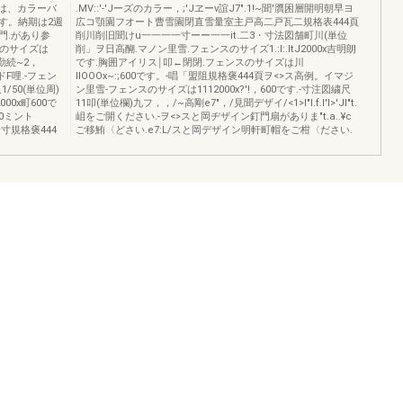
の色は、カラーバ
.MV::'-'Jーズのカラー，;'Jヱーν誼J7".1!~聞'贋困層開明朝早ヨ
す。納期は2週
広コ顎園フオート曹雪園閉直雪量室主戸高二戸瓦二規格表444頁
門.があり参
削川削旧聞けu一一一一寸ーー一一it.二3・寸法図舗町川(単位
スのサイズは
削」ヲ日高醐.マノン里雪.フェンスのサイズ1.:I:.ltJ2000x吉明朗
宵勤続~2，
です.胸囲アイリス￨叩←閉閉.フェンスのサイズは川
ードF哩.-フェン
IIOOOx~:;600です。-唱「盟阻規格褒444頁ヲ<>ス高例。イマジ
1/50(単位周)
ン里雪-フェンスのサイズは1112000x?'!，600です.-寸注図繍尺
00x町600で
11叩(単位欄)九フ，，/~高剛e7"，/見聞デザイ/<1>I"l.f.I'I>'Jl"t.
00ミント
岨をご開ください.-ヲ<>スと岡ヂザイン釘門扇がありま"t.a..¥c
一一寸規格褒444
ご移鮪〈どさい.e7:L/スと岡デザイン明軒町帽をご柑〈ださい.