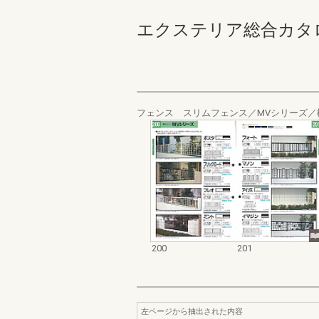
エクステリア総合カタログ_19
フェンス スリムフェンス／MVシリーズ／
200
201
左ページから抽出された内容