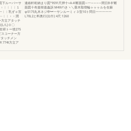
□図下ルーバーサ
連絡軒桁納まり図"9591尺押十=A‐A′断面図―一――――間日B‐B′断
︲︱︱︱︱１
面図十布嘉韓嘉姦訴:M4Xi!′iきヽ＼垂木取喫輪ヶヶヶルを在蘇
一︱︱乳ずｏ宮
φ5175丸木ネジ申︼一サンルーミィ３型10ト問日一一一一一
﹂︱︱︲︲潤
L70L2と料奥行(出巾):4尺:1260
ー方立アタッチ
L/L)０〇
支研トー墳275
スビスコーナー方
アタッチメン
:774t方立ア