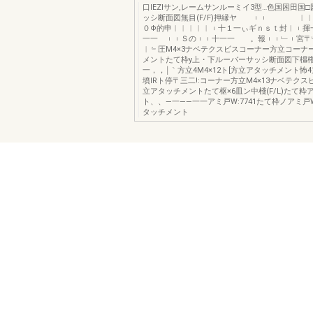
口IEZIサン,レームサンルーミイ3型…色国困田国
ッシ断面図無目(F/F)押縁ヤ ︲︲ ︱︱
０Φ的申︱︱︱︱︱︲十１一ぃギｎｓｔ封︱︲揮
一一 ︲︲Ｓの︲︲十一一 。報︲︲﹂︲宮〒
︱﹄圧M4×3ナベテクスビスコーナー方立コーナ
メントたて枠y上・下ルーバーサッシ断面図下橿権(
一，，￨｀方立4M4×12ト[方立アタッチメント怖4
墳IRト停〒三二!:コーナー方立M4×13ナベテク
立アタッチメントたて枢×6皿ン中棧(F/L)たて粋
ト、、―一――一一アミ戸W:7741たて枠ノアミ戸W
タッチメント