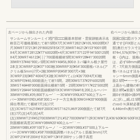
左ページから抽出された内容
右ページから抽出
サンルームサンルーミイ3型"団□□□園基本部材・雲留跡観表示名
国困□国□図ガラス
称言己可価格屋根たて材15間X7尺3CWRT28212¥105,90020間X7
通です()FIX部
尺30WRT37212¥129′80025FB5X7尺30WRT46212¥153′90015間
部)奥行ガラス寸法
X4尺3CWRT28122¥77′60020間×4尺3CWRT37122平94′500125間
874×l,576(878×
X4尺30WRT46122¥￨￨￨′700屋根横材5間3CWRY28¥41′30020間
枚・()内は、規
30WRY37¥46′900ン5間3CWRY46¥56,800ネ３パ嚇Ｒル根ク屋竹
は、必ず68mm
2本文3CWRRP2(0¥37′1003枚30WRRP3(0¥54′300屋根パネル(ア
尺・7尺前方側面調
クリル板5mm)7尺×2枚30WRP的¥58′3007尺×3枚
整パネルはす法を
3CWRP23(0¥87′4004尺X2枚3CWRPiて∠(c¥26′700!4尺X3枚
ャンー6mm側面4尺
3CWRP印¥40,000前面たて材15間。2間30WST37¥29′60025間
面2.5問︼一一
30WST46¥48′000前面掃出横材15間・25間30WSY17¥22′5002間
上面から建物の軒
30WSY26¥44′500前面細横材FIX3CWWY09A¥18,200上ルーバー
面2.0問●前面1
30WWY09BL¥39,800下ルー′｀一3CWWY090L¥37′600上下ルー
踊0ギ伴踊0+踊0
バー30WWY09DL¥58′300コーナー方立角形30WOH¥20′900側面
Jに択↓__眠J2
掃出専用たて横材7尺(右)7尺
の∞ＯＮ床材必要寸法
(左)3CWST1621R¥69′2003CWST1621L¥69′200側面たて材7尺
4,446mfn奥行4尺
(右)7尺(左)4尺(右)4尺
(左)30WWT21R¥5270030WWT21L¥52′70030WWT12R3CWWT2L¥36′600¥36′600FIX
則面横材高窓2CWWY08W¥20′400上ルー′｀一
20WWY08BL¥39′100下ルーノ｀一2CWWY080L¥37′500上下ルー
バー2CWWY08DL¥58′700側面調整バネル(アルミ筋板3mm)7尺
2CWP21¥18′2004すR2CWP12¥18′200サッシ障子高窓