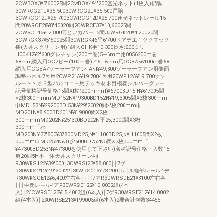
2CWBOX3¥3′60025問2CwBOX4¥4′200速光ネット(1枚入)択隅
30WRCG21U¥35′50030WRCG2D¥35′500戸陪
3CWRCG12U¥25′7003CWRCG12D¥25′700速光ネットレール15
間20WRCE28¥8′40020間2CWRCE37¥10,60025問
2CWRCE46¥12′800雨どいカバー15問30WRGK28¥4′20020問
3CWRGK37¥5′50025問30WRGK46平6′700ドアテエ｀ツクフック
棒(天丼スクリーン用)1組入CHK半10′300長さ:200ミリ
H00K12¥2′600グレチャン(200m巻)5∼6mm用0056200m巻
68mnl網入用OG7ビー(100m巻)ド5∼6mm用OGBA56100m巻68
網入用CGBA7ソーラーフアンFANI¥49,300ソーラーフアン用側面
調整パネル7尺用2CWP21A¥19.7004尺用20WP12A¥19′700サン
ルーヽヽ才３型バルコニー用デッキ材木目模様シルバーグレー
記号価格記号価格15間Xl枚(200mmrrl)¥6700BD15'N¥6′7005間
×2枚300mmmMD152N¥19300BD152N¥19,3005間X3枚300mm
巾MD153N¥29200BDi53N¥29′20020間×'枚200mm巾
MD201N¥8′900BD201N¥8′9000間X2枚
300mmmMD202N¥25′300BD202N平25,3000間X3枚
300mm「わ
MD203NY37′800¥37800MD25,N¥1′100BD25,N¥,11005間X2枚
300mm巾MD252N¥31夕600BD252N5間X3枚300mm「,
¥47300BD253N¥47′300を使用して下さい)名称記号価格・入数15
肩20問5H本 体天丼スクリーン4す
R30WRS122¥39′000￨3CWRSi23¥58,000￨￨7ゲ
R30WRS212¥49′30022￨30WRS213¥73′200￨レ￨ル端部レール4デ
R30WRSCE12¥6,400左右各￨￨￨￨7アR3CWRSCE21¥8100左右各
￨￨￨中間レール4アR30WRSE122¥10′8002組(4本
入)￨23CWRSE123¥15,4003組(6本入)￨7ゲR30WRSE212¥14′0002
組(4本入)￨230WRSE213¥199003組(6本入)2要合計包数34455