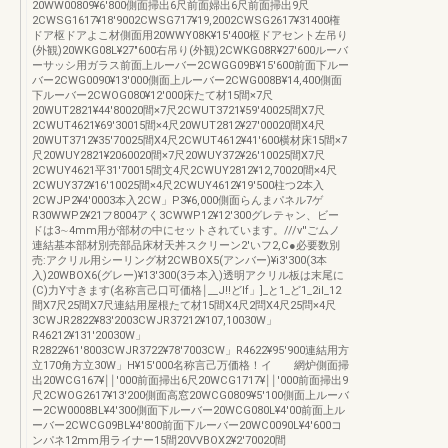
20WW00809¥6′800側面掃出6尺前面婦出6尺前面掃出9尺
2CWSG1617¥18′9002CWSG717¥19,2002CWSG2617¥31400権
ドア枢ドアよこ材側面用20WWY08K¥15′400枢ドアセント左吊り
(外観)20WKG08L¥27″600右吊り(外観)2CWKG08R¥27′600ルーバ
ーサッシ用ガラス前面上ルーバー2CWGG09B¥15′600前面下ルー
バー2CWG0090¥13′000側面上ルーバー2CWG008B¥14,400側面
下ルーバー2CWOG080¥12′000床たて材15間×7尺
20WUT2821¥44′80020間×7尺2CWUT3721¥59′40025間X7尺
2CWUT4621¥69′30015間×4尺20WUT2812¥27′00020間X4尺
20WUT3712¥35′70025間X4尺2CWUT4612¥41′600横材床15間×7
尺20WUY2821¥2060020間×7尺20WUY372¥26′10025間X7尺
2CWUY4621平31′70015間文4尺2CWUY2812¥12,70020間×4尺
2CWUY372¥16′10025間×4尺2CWUY4612¥19′500柱つ2本入
2CWJP2¥4′0003本入2CW」P3¥6,000側面らんまパネル7ゲ
R30WWP2¥21フ8004アく3CWWP12¥12′300グレテャン、ビー
ドは3∼4mm用が部材の中にセットされています。///v′′ごムノ
連結基本部材別売部品床材天丼スクリーン2′いフ2,C●必要数別
売:アクリル用シーリング材2CWBOX5(アンバー)¥i3′300(3本
入)20WBOX6(グレー)¥13′300(3ラ本入)透明アクリル板は末尾に
(C)力Y寸きます(名称言己口可価格￨__J!!どlf」]_と1_ど1_2il_12
間X7尺25間X7尺連結用屋根たて材15間X4尺2問X4尺25問×4尺
3CWJR2822¥83′2003CWJR37212¥107,10030W」
R46212¥131′20030W」
R2822¥61′8003CWJR3722¥78′7003CW」R4622¥95′900連結用方
立170角方立30W」H¥15′000名称言己万価格！イ 網炉側面掃
出20WCG167¥￨￨′000前面掃出6尺20WCG1717¥￨￨′000前面掃出9
尺2CWOG2617¥13′200側面高窓20WCG0809¥5′100側面上ルーバ
ー2CW0008BL¥4′300側面下ルーバー20WCG080L¥4′00前面上ル
ーバー2CWCG09BL¥4′800前面下ルーバー20WC0090L¥4′600コ
ンパネ12mm用ライナー15間20VVBOX2¥2′70020間