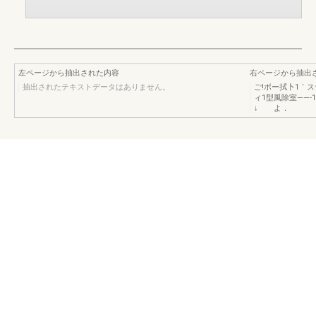
左ページから抽出された内容
右ページから抽出
抽出されたテキストデータはありません。
ご!ボー拭卜1｀
ィ1型風除室――-1
↓ よ．