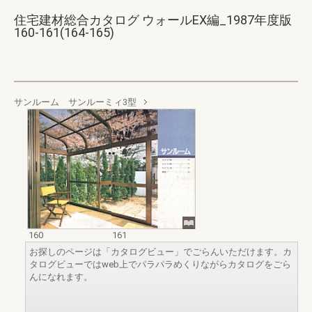
住宅建材総合カタログ ウォールEX編_1987年度版
160-161(164-165)
サンルーム サンルーミィ3型
160
161
お探しのページは「カタログビュー」でごらんいただけます。カ
タログビューではweb上でパラパラめくりながらカタログをごら
んになれます。