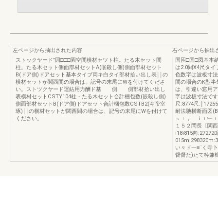
左ページから抽出された内容
右ページから抽出
ストックヤード"囲□□□園空間横材セツト柱。たる木セット間
国困□国□図基本
柱。たる木セット側面部材セットA(嵌殺し側)側面部材セット
は2.0間X4尺
B(ドア側)ドアセット基本タイブ両キ白タイ部材拾い出し表￨￨の
色数字は波板寸法
横材セットが関西間の場合は、記号の末尾にWを付けてくださ
間の場合のK型半
い。ストツクヤード運結用力酬ド基 側 側部材拾い出し
は、引違い窓用ア
表横材セットCSTY104柱・たる木セット合計梱包数(嵌殺し側)
字は波板寸法です。基
側面部材セットB(ドア側)ドアセット合計梱包数CSTB2(キ帝室
尺:8774尺:￨17
琢)￨￨の横材セットが関西間の場合は、記号の末尾にWを付けて
耐法馳横断面図(B
ください。
﹃︲， ｉ︲﹂︲
１５２問長〔関西問〕'
i18i815向:272
015m:298320
い々ド一≡¨く寺卜
督督た)たて枠兼