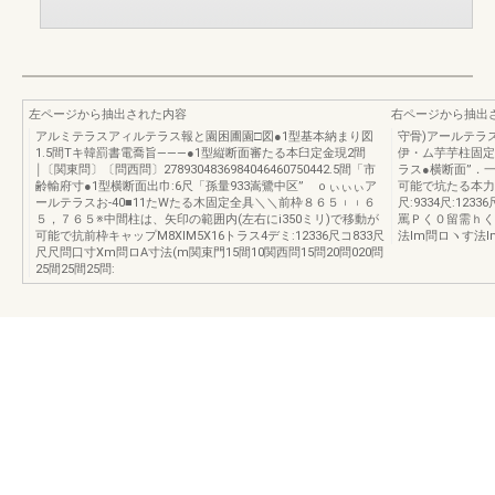
左ページから抽出された内容
右ページから抽出
アルミテラスアィルテラス報と園困圃園□図●1型基本納まり図
守骨)アールテラス
1.5間Tキ韓罰書電喬旨―――●1型縦断面審たる本臼定金現2間
伊・ム芋芋柱固定
￨〔関東問〕〔問西問〕2789304836984046460750442.5間「市
ラス●横断面”．一
齢輸府寸●1型横断面出巾:6尺「孫量933嵩鷺中区” ｏぃぃぃア
可能で坑たる本力′
ールテラスお‐40■11たWたる木固定全具＼＼前枠８６５︲︲６
尺:9334尺:1233
５，７６５※中間柱は、矢印の範囲内(左右にi350ミリ)で移動が
罵Ｐく０留需ｈく
可能で抗前枠キャップM8XlM5X16トラス4デミ:12336尺コ833尺
法lm問ロヽす法lm関
尺尺問口寸Xm問ロA寸法(m関束門15間10関西問15問20問020問
25間25間25問: