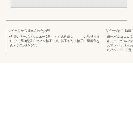
左ページから抽出された内容
右ページから抽出
快情シリーズパルヨエー2型︱︲︲拭Ｆ蹟１ １配肥ＨＨ
田一バルコニ１２
Ｈ，2ヨ聖1留賃升アノン格子・軸F林子くたて格子・屋根置き
ルヨニー214の
式・テラス屋根付〉
のアクセサリーの
たバルヨニー2型