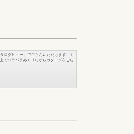
タログビュー」でごらんいただけます。カ
b上でパラパラめくりながらカタログをごら