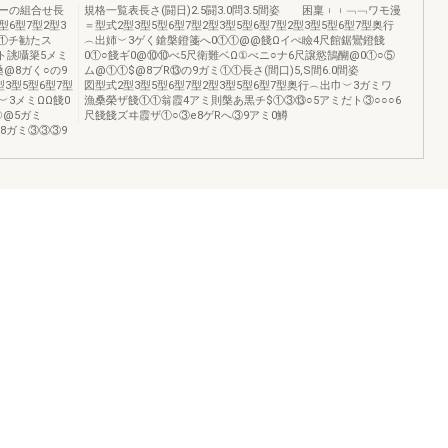
ーの組合せ長
規格一覧表長さ(闘日)2.5闘3.0問3.5間姿 困稟︲︲﹁﹁ワモ漫
型6型7型2型3
＝型式2型3型5型6型7型2型3型5型6型7型2型3型5型6型7型奥行
キ①チ勧たス
︵出姉︶3ゲく鎗槃鐙箋へ0①①@@餞Ωイぺ瞼4尺館鋸鸞鐙餞
ト誂囁簗5メミ
0①○餞ギ0@⑩⑩べ5尺衛難ベΩ①べニ○ナ6尺譲慾鵠醐@0①○⑤
桑@8ガく○の9
ム@①①$@8ブR⑬の9ガミ①①長さ(間口)5,S間6.0間姿
型3型5型6型7型
図型式2型3型5型6型7型2型3型5型6型7型奥行︵出巾︶3ガミワ
︶3メミΩΩ餞0
漁桑榮ザ餞①①翁霞4アミ則槃あ黒チ$①③⑬○5アミだト③○○○6
③@5ガミ
尺餞餞ズヰ霞ザ①○③e8ゲRへ③9アミ0鱒
@8ガミ③③③9