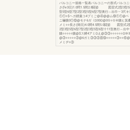
バルコニー規格一覧表バルコニーの形式バルコニ
さ(fe3日)1.0問1.5間2.8闘姿 図翌式2型3型5
型5型6型7型2型3型5型6型7型奥行︵出巾︶3尺
①①○$ヘガ銹羹コ4ブミご@④@@ム⑩①①@ベ
ニ嚇餞0①⑬@モナ6ガ《Ω00Ω@0①○①④餞ヒ箕
メミ○○長さ(簡日)4.0間4.5間5.0闘姿 図型式2
2型3型5型6型7型2型3型5型6型十11型奥行︵出中
餞○○○○○餞@$ス鱒4アミΩえ@③③○○○○○○Ω⑩
@③○○○○○③@6ガミ③③③霞⑬○○○○○③○○⑥
メミヂ○③