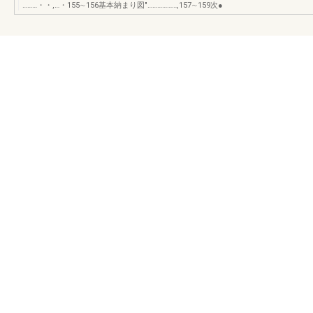
………・・,…・155∼156基本納まり図"………………,157∼159次●