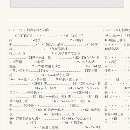
左ページから抽出された内容
右ページから抽出
―、CONTENTS・・・・・…………・・・6∼9●笠木手
-サンJレーミィ3型…….
摺………………………12特長………………………………・12∼13施工
163組合せ価格・一.
例……………………………・14∼15組合せ価格……………………………・16部材
ット・・・・目白
表……………・1・…………….17∼18別売品部材・・…………………………,19
165部材表・・・・...•
拾い出し表・・…………………………Ⅲ20見積基本寸法表・・
ー・・・・・・・
……………………・21基本納まり図・・…………………・22∼23●M型ベラ
図・・・・・・・・
ンダ手招………………24特長・・……………………………・25∼27部材表・
ミィ2型……....
部品……………………28∼29基本納まり図・・…………………・30∼31●L型
目・・・・・・・
ベランダ手摺……………32特長・・…………………………………・33基本部
価格・・・・・・・・・
材・・………………………・34∼35基本納まり図"…………………・
卜・・・・・…・
36∼37●―機ベランダ手招……………38特長・施工例・
ー・......目
………………………・・38部材表……………………………・39∼40基本納まり図
表...…・・・・
`・………………………・41●規格一覧表………………44∼47●ウイングバル
図....一...・・"
コエー…………48特長・・……………………………・48∼49施手例・・
長・・・・・・・・・・・
…………………………・50∼53組合せ価格・部材表・…………・・54∼55
191J・・・・
基本納まり図・・…………………・56∼57●バルコニー5型・6
…・・・・・・"1
型…………・58特長・・…………………………………・59施工
田・・・・田・・
例……………………………・60∼61組合せ価格………………………・62∼63部材
表・・・・・・・
表・・…………………………・64∼65部材拾い出し表・・………………・
材拾い出し表…・・
66∼67基本納まり図・・…………………・68∼69●バルコエー3
田・・田・・・・
型…………………70特長………………………………・70∼71施工例・・
法・・・・・・・・..
…………………………・72∼73組合せ価格・・……………………・74∼75部材
田・・・・・・・・