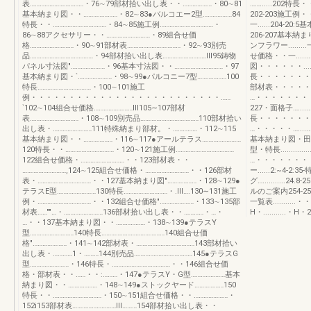
表……………………………・76∼79部材拾い出し表・・………………・80∼81
……......20
基本納まり図・・…………………・82∼83●バルコエー2型………………84
202-203施工
特長・・……………………………・84∼85施工例……………………………・
一......204
86∼88アクセサリー・・………………………・89組合せ価
206-207基本納
格………………………・90∼91部材表……………………………・92∼93別売
ンフラワー.........一一
品…………………………………・94部材拾い出し表………………………Ⅲ95鋳物
せ価格・・一........
パネル寸法図"…………………・96基本寸法図・・…………………………・97
図・・・・・・......
基本納まり図・`…………………・98∼99●パルコニー7型………………100
長・・・・・・・・・
特長……………………………・100∼101施工
部材表・・・・・・・
例・・・・・・・・・・・・・・・・・・・・・・・・・……
…・・・・・・・・…...22
`102∼104組合せ価格……………………Ⅲ105∼107部材
227・面格子….........
表…………………………・108∼109別売品………………………………110部材拾い
長・・・・・・・・・・・
出し表・……………………111特殊納まり部材。・……………・112∼115
…・・・・・…........
基本納まり図・・………………・116∼117●アールテラス……………………
基本納まり図・田
120特長・・…………………………・120∼121施工例………………………………
型・特長.........
122組合せ価格・………………………・・123部材表・・
…・・・・・・・・
………………………,124∼125組合せ価格・………………………・・126部材
ー......2:~4
表・……………………………・・127基本納まり図"………………・128∼129●
グ…..........
テラスE型……………………130特長………………………・.Ⅲ….130∼131施工
ルのご案内254-2
例・……………………………・・132組合せ価格"…………………・133∼135部
一覧表.........
材表……""…・……………………136部材拾い出し表・・…………・…・
H・...........・H・
…・・137基本納まり図・・………………・138∼139●テラスY
型………………………140特長…………………………………140組合せ価
格"…………………・141∼142部材表・………………………………143部材拾い
出し表・…………1・………144別売品………………………………145●テラスG
型……………………・146特長・………………………………・・146組合せ価
格・部材表・・……・・:………・147●テラスY・G型…………………基本
納まり図・・………………・148∼149●ストックヤード………………150
特長・・…………………………・150∼151組合せ価格・・…………………・
152i153部材表………………………Ⅲ………154部材拾い出し表・・