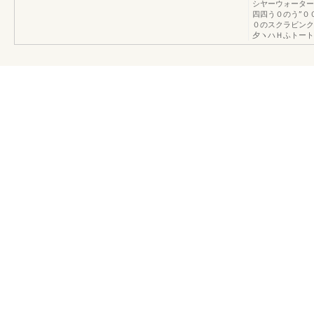
シヤーウォーター
四四う０のう”０
０のスクラビンク
夕ヽハＨふトート