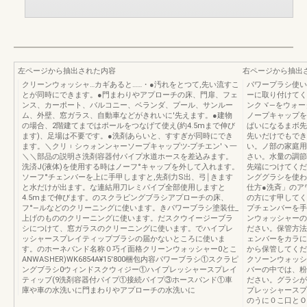
左ページから抽出された内容
右ページから抽出
クリーンウォッシャ…カギあると……・●汚れをとつて,先い流すこ
パワープラシ使い
とが同時にできます。●門まわりやアプローチの床、門扉、フェ
ーに取り付けてく
ンス、カーポート、バルコニー、ベランダ、プール、サンルー
ンクヾ―をウォー
ム、外壁、窓ガラス、自動車などがきれいに'先えます。●建物
ノープキャップを
の場合、2階建てまではポールをつなげて使え(約4.5mまで伸び
ぱいになるまボ先
ます)、足場は不要です。●洗剤あらいと、すすぎが同時にでき
先いだけでもでき
ます。＼クリ︲シゥォンンャーソープキャップツ‐プチエン′ヽ一
い。ノ部の家庭用
＼＼部品の説明さ洗剤容器付パイプ水道ホースを差込みます。
さい。水量の調節
洗済J(液体)を使用する時はノーフ°キャップを外して入れます。
先端につけてくだ
ソーフ°チェンバーを上に手甲しますと,先剤力S出、弓￨きます
ンググラシを使わ
と水だけが出ます。な連結用刀レミパイプ全部使用しますと
仕方●洗斉」のア
4.5mまで伸びます。のスクラビングブラシアプローチの床、
の方にす甲してく
フ°―ルなどのクリーニングに使います。きパワーブラシ塗装仕_
プチェンバーを手
上げのもののクリーニングに使います。だスクウイージーブラ
ンウォッシャーの
シにつけて、窓ガラスのクリーニングに使います。でハイプレ
ださい。保管方法
ッシャースプレイティップブラシの届かないところに使いま
ェンバーをカラに
す。のホーネバンド名称０巧イ面格クリーンウォッシャー0とこ
から保管してくだ
ANWASHER)WK6854A¥15′800梱包内容パワーブラシ①スクラピ
クソーンウォッシ
ングブラシ0ウィンドスクウィジー①ハイプレッシャースプレイ
バーの中では、粉
ティッブ(9洗剤容器付パイプ①接続パイプ③ホースバンド①車
ださい。グラシが
庫や車の水洗いに門まわりやアプローチの水洗いに
プレッシャースプ
のうに０こ口とＯ