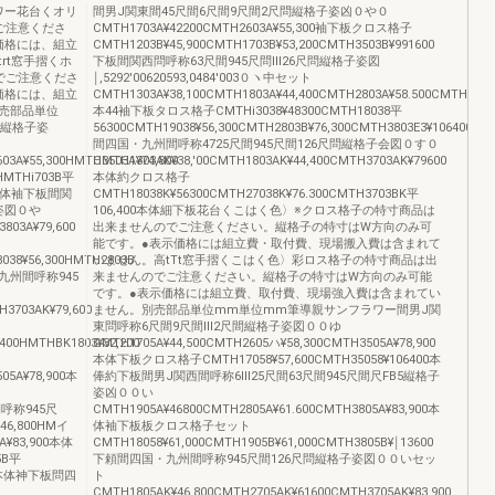
ワー花台くオリ
間男J関東間45尺間6尺間9尺間2尺問縦格子姿凶０や０
ご注意くださ
CMTH1703A¥42200CMTH2603A¥55,300袖下板クロス格子
価格には、組立
CMTH1203B¥45,900CMTH1703B¥53,200CMTH3503B¥991600
rt窓手摺くホ
下板間関西問呼称63尺間945尺問Ⅲ26尺問縦格子姿図
でご注意くださ
￨,5292′00620593,0484′003０ヽ中セット
価格には、組立
CMTH1303A¥38,100CMTH1803A¥44,400CMTH2803A¥58.500CMTH3803A
売部品単位
本44袖下板タロス格子CMTHi3038¥48300CMTH18038平
間縦格子姿
56300CMTH19038¥56,300CMTH2803B¥76,300CMTH3803E3¥106400
間四国・九州間呼称4725尺間945尺間126尺問縦格子会図０す０
03A¥55,300HMTH3503A¥74,800
CMTH1303AK¥38,'00CMTH1803AK¥44,400CMTH3703AK¥79600
MTHi703B平
本体約クロス格子
600本体袖下板間関
CMTH18038K¥56300CMTH27038K¥76.300CMTH3703BK平
子姿図０や
106,400本体細下板花台くこはく色〉※クロス格子の特寸商品は
803A¥79,600
出来ませんのでご注意ください。縦格子の特寸はW方向のみ可
能です。●表示価格には組立費・取付費、現場搬入費は含まれて
038¥56,300HMTH2803B
いません。高tTt窓手摺くこはく色〉彩ロス格子の特寸商品は出
国・九州間呼称945
来ませんのでご注意ください。縦格子の特寸はW方向のみ可能
です。●表示価格には組立費、取付費、現場強入費は含まれてい
3703AK¥79,600
ません。別売部品単位mm単位mm筆導親サンフラワー間男J関
東問呼称6尺間9尺間Ⅲ2尺間縦格子姿図００ゆ
,400HMTHBK1803¥32,200
CMTH1705A¥44,500CMTH2605ハ¥58,300CMTH3505A¥78,900
本体下板クロス格子CMTH17058¥57,600CMTH35058¥106400本
05A¥78,900本
俸約下板間男J関西間呼称6Ⅲ25尺間63尺間945尺間尺FB5縦格子
姿凶００い
西間呼称945尺
CMTH1905A¥46800CMTH2805A¥61.600CMTH3805A¥83,900本
6,800HMイ
体袖下板板クロス格子セット
5A¥83,900本体
CMTH18058¥61,000CMTH1905B¥61,000CMTH3805B¥￨13600
5B平
下頼間四国・九州間呼称945尺間126尺問縦格子姿図００いセッ
600本体神下板問四
ト
CMTH1805AK¥46,800CMTH2705AK¥61600CMTH3705AK¥83,900