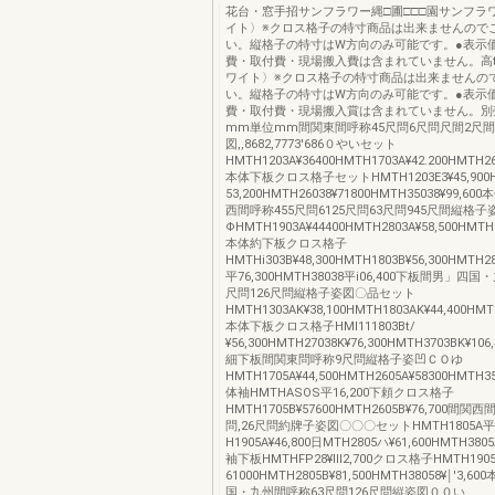
花台・窓手招サンフラワー縄□圃□□□園サンフラ
イト〉※クロス格子の特寸商品は出来ませんので
い。縦格子の特寸はW方向のみ可能です。●表示
費・取付費・現場搬入費は含まれていません。高t
ワイト〉※クロス格子の特寸商品は出来ませんの
い。縦格子の特寸はW方向のみ可能です。●表示
費・取付費・現場搬入賞は含まれていません。別
mm単位mm間関東間呼称45尺問6尺問尺間2尺
図,,8682,7773′686０やいセット
HMTH1203A¥36400HMTH1703A¥42.200HMTH26
本体下板クロス格子セットHMTH1203E3¥45,900H
53,200HMTH26038¥71800HMTH35038¥99,
西間呼称455尺問6125尺問63尺問945尺間縦格
ΦHMTH1903A¥44400HMTH2803A¥58,500HMTH3
本体約下板クロス格子
HMTHi303B¥48,300HMTH1803B¥56,300HMTH28
平76,300HMTH38038平i06,400下板間男」四
尺問126尺問縦格子姿図〇品セット
HMTH1303AK¥38,100HMTH1803AK¥44,400HMTH
本体下板クロス格子HMI111803Bt/
¥56,300HMTH27038K¥76,300HMTH3703BK¥106
細下板間関東問呼称9尺問縦格子姿凹ＣＯゆ
HMTH1705A¥44,500HMTH2605A¥58300HMTH35
体袖HMTHASOS平16,200下頼クロス格子
HMTH1705B¥57600HMTH2605B¥76,700間関
問,26尺問約牌子姿図〇〇〇セットHMTH1805A平4
H1905A¥46,800日MTH2805ハ¥61,600HMTH380
袖下板HMTHFP28¥Ⅲ2,700クロス格子HMTH190
61000HMTH2805B¥81,500HMTH38058¥￨'3,
国・九州間呼称63尺問126尺問縦姿図００い