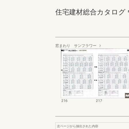
住宅建材総合カタログ ウォール
窓まわり サンフラワー
216
217
左ページから抽出された内容