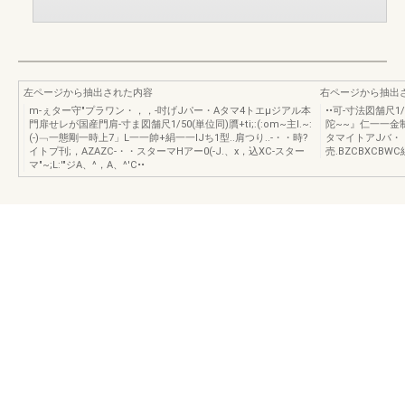
左ページから抽出された内容
右ページから抽出
m-ぇター守"プラワン・，，-吋げJパー・Aタマ4トエμジアル本
••可-寸法図舗尺1/5
門扉せレが国産門肩-寸ま図舗尺1/50(単位同)贋+ti;:(:om~主I.~:
陀~~』仁一一金制
(-)﹁一態剛一時上7」L一一帥+絹一一lJち1型..肩つり..-・・時?
タマイトアJバ・・
イトプ刊;，AZAZC-・・スターマHアー0(-J.、x，込XC-スター
売.BZCBXCB
マ"~;L:'"ジA、^，A、^'C••