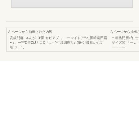
左ページから抽出された内容
右ページから抽出
高級門廓Lゅんが〈E園-セピアプ.，....ーマイトア""c_圃暗岳門覇-
••.瞳岳門層=f仁
••a、ー宇D型ZiJふロC「→~"-寸埠図縮尺ν"(単位開}廓ψイズ
ザイズ関"「一←「同
明"0'，'，
一一一ー