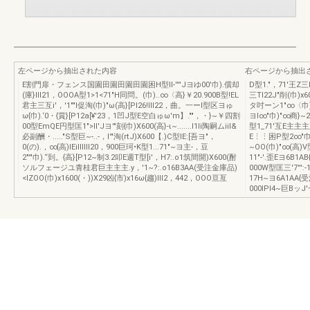
左ページから抽出された内容
右ページから抽出
E割門扉・フェンス国園田園田園田園困H型II-''''Jヨゆ00'巾).償却
D型1."，71'王Z三E
(庫}lII21，OOOA型1>1<71"H同問。(巾)..∞〈高}￥20.900B型!EL
三TI22J"削(巾)
君主三互i'，'1""l促淘(巾)"ω(高}[PI26!lII22，曲。一ーl型区ヨゅ
タ吋ーン1"∞〈巾)，
ω{巾).‘0・{賞}[P12a[¥'23，1凹J型E空白ゅω'm】.""，・}~￥四割
ヨl∞"巾)"∞商}~2
00型EmQE円型匡1">II'Jヨ'"刻{巾)X600(高}-ι~.......l1li陶嗣ムiil&
型1_71'互E主主主主
必副酬・....."S型巨~-..-，I'"淘(rtJ)X600【.)C型IE:[吾ヨ"，
E⋮⋮困P型2∞"巾)X
0(の).，∞{高)lEillllII20，900巨珂•K型1...71"~ヨ主-，豆
~OO(巾)"∞(高)
2"'"巾).“到。{高}[P12~制3.2叩E週T型[i'，H7:.o1筑間開)X600(酎
11"-'.歪Eヨ6B1
ソルフェージユ青桂君巨主主主.y，'1~?:.o16B3AA(受注金庫品)
000W型匡三'7''
<IZOO(巾)x1600(・))X29凶{市)x16ω{趨)lII2，442，OOO亘亙
17H~ヨ6A1AA{
000IPI4~巨B