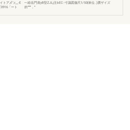
〆';r__-E
••.睦岳門肩yB型ZJLj主bEC:-寸議図舗尺1/50{単位..)贋ザイズ
ズ0916「ート
的"'""，"