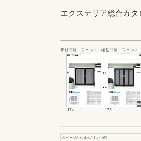
エクステリア総合カタログ_19
形材門扉・フェンス 峻岳門扉・フェンス
174
175
左ページから抽出された内容