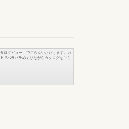
タログビュー」でごらんいただけます。カ
b上でパラパラめくりながらカタログをごら