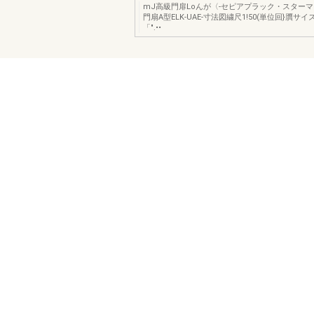
mJ高級門扉Loんが〈-セピアプラック・スターマイトア
門扇A型ELK-UAE-寸法図繍尺1!50(単位回}贋サイ
「".••