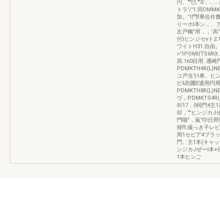
円、""巳."'0，.
トラ'/'1:同OMMK
加。'1門f畢佐作
りーホI本ン，、ア
左戸幽"用，，'高"
付)ヒンジセvト2.
ワイトH31.自由
='1POMI(TS6
高:160目用..通
PDMKTH4R(L
コ戸当'}1車、ヒン
ピλ剖圃E適用円周
PDMKTH8R(L)
ヴ，PDMKTS4R(L
叫17，0伺門4主1
叩，""ヒンジカJ
門咽"，嵐"印日用官
寝ff;撮っき子レ
周1セピア4プラッ~・
門。主1本(キャッ
ンジカJぜーl本
1本ヒンご