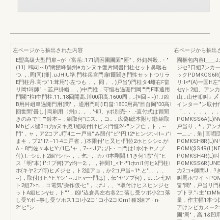
左ページから抽出された内容
右ページから抽出
E盟高級大型門扉~が〈富岳::171調困圃圃園'"匝"，外釦舛殴..・"
園梱包内容I____J;
(11)..鴎司~Il)"閉館峰舗州eカンヌキ盤片問書門柱セット鼻咽右
ジセ?口組7ンカ
つ.，.周{同}揮￨.uJHIU準.門柱岳宮門扉l爾聞き門性セットつリラ
ックPDMKCS6R
E門柱丹.高つ‘'1:茸用")-左つも，，.同，，)戸当')門桂タ4雌右F畠
リ:I<*(A)ー国H
リ岡t叫師1・韮戸掛帽，，)中門性，守恒右過珊門岡'"'門F車通用
セγト2組、アン力-
門閣'"柱l中門柱.11;:18回開高:川00用高:1600周，..担回~~)1.:I凶
山...山ぜ叩叫』〆・
B用舛岨串過開門用(問"，.通用門町(lE)畠:1800用高"目自岡"00高l
インター'"ン取付付
回世間‘畳し￨両刷用〈州p.;.，，'-叩、yポ別売-・..-直付式は胃聞
「...，，，，.，
きのみでT.'"'"鍍本~，組取何"にス..，コ..，広偽l総本附り鐙i組取
POMKSS6A(L)N
Mhビス縫3コ力yヌキ忽1組取付けピス門恒24-""ンフ亡，ト，~
戸当り，*，アンカ2
門"，ャ，ア2コアJ庁4ニー戸当'"み限付"ピ^円:t2*ヒンジt~lt~.r'l
ー_.._-，角￨画唱
まキ，プ2"!l7:--11-4コ戸省，)本限付"ヒ又ヒ•門位2ホヒシシc.が
POMKSH8R(L
A・8門佐々本ヒY:/1巳"ャ，7~-:Jア;.;/]-・コ門は1水{キヤノプ
POMI($S4R(
付).t:--シc.ト2姐?シη~，，乞:-，.カパl本剛間.!.1き何1窓"付"ヒ
POMKSH4R(L)
ス「明"本('f":1プ何}アy均一2;，.，神間1_<'H-*1ホni1何ヒλ門柱i
POMKSS6R(UN
ホ{キヤ2プ何)ヒ〆ジセ，ト2組アョ，か2コ戸当~1*.と"....，.、
力2コ+師間J，?ぎ
~)，取付けヒ^ヒYシ"-~:Jヒν一•門は)，伝"ヤツプ何)，e;.;ン七M
叫周ホワイトPOMK
ト2組7>η.，コ電気"操作仮-ヒ"，..;;fJ，、'*取付けヒスヒンジセ
畠"聞"，戸当リ門
ットA組ヒンγセ，ト'""，凶I"込倉具左右各2コ落し受ツポ小2コ落
プトヲ."↓主"ロMM
し受Yポ~事し受ツホス1コl小2コ1コ小2コlOm1種3姐ア'-'n-
量，作主幅1本つ{
2:'ヒ"シ
アけンピカスー2コ
圃"周"，高:1&凹