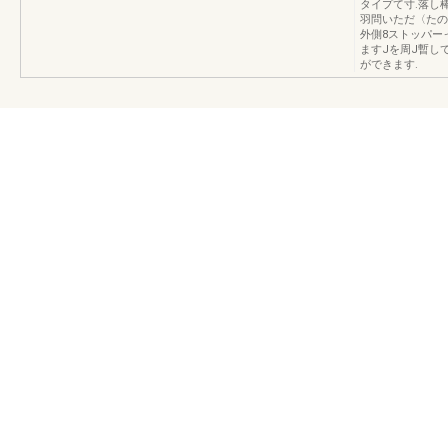
タイプて寸.落し棒
羽問いただ〈たの片
外側8ストッパー
ますJを周J暫して1
ができます.