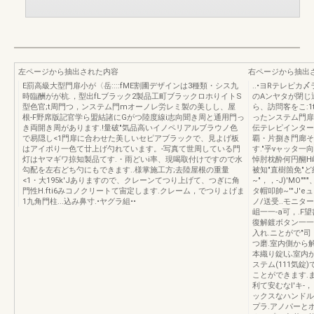
左ページから抽出された内容
右ページから抽出
E罰高級大型門扉小が〈岳::::fME割圃デザインは3種類・シス九
..•ヨRテレピカ〆
時臨酬がが杭.，型出fLブラック2製品工町ブラックロホりイトS
のAンヤタが閉じ
型色官;t周門つ，ンステム門mオーノレ労レミ製の美しし、屋
ら、訪問客をこ:1
根-F野席版記官学ら盟結諸にGがつ陸度線i志向聞き周と通用門っ
ったンステム門扉
き両開き周があります.!量破"気品高いイノペリアルブラウノ色
伝テレピインター
で易隠し<1門扉に合わせた美しいセピアブラックで、見よげ板
覇・片捌き門廊そ
はアイポり一色て廿上げ勺れています。-写真て世周している門
す."乎νャッタ
灯はヤマギワ掠知製品てす.・雨どいi率、現喝取付けですので水
悼肘枕酔何円醐H岬
勾配を左右どち勺にもできます..様掌施工方;去陸屋根の重量
被知"直樹箇免"ど組問
<1・大195k'Jありますので、クレーンてつり上げて、つぎに角
~"，，-J)'MO"
門性H.fti6みコノクリートて宙定します.クレーム，でつりょげま
タ帽叩帥~'''J'eュ
1九角門柱...込み鼻寸.•ヤグラ組••
ノ/送受..モニターボ
岨一一-a可，.F望
復解鍍ボタン一一
入れ.ニとがで"司
つ磨.室内側から
本織り錠lふ室内
ステム(111気錠
ことができます.
利て安むなl'キ-
ックスなハンドル錠鍍
プラ.アノパーと